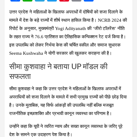
a
h
el
wi
nt
m
h
उत्तर प्रदेश ने महिलाओं के खिलाफ अपराधों में दोषियों को सजा दिलाने के
ce
at
e
tt
er
ail
ar
मामले में देश के बड़े राज्यों में शीर्ष स्थान हासिल किया है। NCRB 2024 की
b
s
gr
er
es
e
रिपोर्ट के अनुसार, मुख्यमंत्री Yogi Adityanath की ‘जीरो टॉलरेंस’ नीति
o
A
a
t
के तहत राज्य ने 76.6 प्रतिशत का ऐतिहासिक कन्विक्शन रेट दर्ज किया है।
o
p
m
इस उपलब्धि को लेकर निर्भया केस की चर्चित वकील और समाज सुधारक
k
p
Seema Kushwaha ने योगी सरकार की खुलकर सराहना की है।
सीमा कुशवाहा ने बताया UP मॉडल की
सफलता
सीमा कुशवाहा ने कहा कि उत्तर प्रदेश ने महिलाओं के खिलाफ अपराधों में
अपराधियों को सजा दिलाने के मामले में सभी प्रमुख राज्यों को पीछे छोड़ दिया
है। उनके मुताबिक, यह सिर्फ आंकड़ों की उपलब्धि नहीं बल्कि मजबूत
राजनीतिक इच्छाशक्ति और प्रभावी कानून व्यवस्था का परिणाम है।
उन्होंने कहा कि यूपी ने त्वरित न्याय और सख्त कानून व्यवस्था के जरिए पूरे
देश के सामने एक उदाहरण पेश किया है।