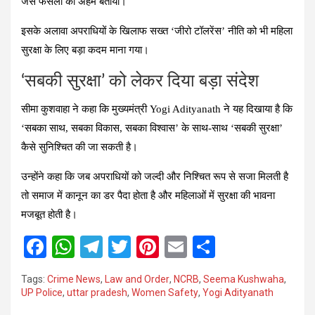
जैसे फैसलों को अहम बताया।
इसके अलावा अपराधियों के खिलाफ सख्त ‘जीरो टॉलरेंस’ नीति को भी महिला
सुरक्षा के लिए बड़ा कदम माना गया।
‘सबकी सुरक्षा’ को लेकर दिया बड़ा संदेश
सीमा कुशवाहा ने कहा कि मुख्यमंत्री Yogi Adityanath ने यह दिखाया है कि
‘सबका साथ, सबका विकास, सबका विश्वास’ के साथ-साथ ‘सबकी सुरक्षा’
कैसे सुनिश्चित की जा सकती है।
उन्होंने कहा कि जब अपराधियों को जल्दी और निश्चित रूप से सजा मिलती है
तो समाज में कानून का डर पैदा होता है और महिलाओं में सुरक्षा की भावना
मजबूत होती है।
F
W
T
T
Pi
E
S
a
h
el
wi
nt
m
h
Tags:
Crime News
,
Law and Order
,
NCRB
,
Seema Kushwaha
,
ce
at
e
tt
er
ail
ar
UP Police
,
uttar pradesh
,
Women Safety
,
Yogi Adityanath
b
s
gr
er
es
e