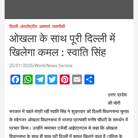
दिल्ली
अंतर्राष्ट्रीय
आश्चर्य
तकनीकी
ओखला के साथ पूरी दिल्ली में
खिलेगा कमल : स्वाति सिंह
25/01/2025
World News Service
F
W
T
T
Pi
E
S
a
h
el
wi
nt
m
h
उत्तर प्रदेश
ce
at
e
tt
er
ail
ar
की योगी
b
s
gr
er
es
e
सरकार में पहले मंत्री रहीं स्वाति सिंह ने शुक्रवार को दिल्ली विधानसभा चुनाव
o
A
a
t
के मद्देनजर ओखला विधानसभा में भाजपा प्रत्याशी मनीष चौधरी के समर्थन में
o
p
m
प्रचार किया। उन्होंने समाचार एजेंसी आईएएनएस से कहा कि ओखला
विधानसभा के साथ ही साथ पूरी दिल्ली में कमल खिलने वाला है।पुलिस के