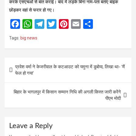
करके एसएचओ से बात कराई। बाद में लड़के बिना नाम-पता बताए बाइक
छोड़कर वहां से फरार हो गए।
F
W
T
T
Pi
E
S
a
h
el
wi
nt
m
h
Tags:
big news
ce
at
e
tt
er
ail
ar
b
s
gr
er
es
e
o
A
a
t
Post
प्रवेश वर्मा ने केजरीवाल के कटआउट को यमुना में डुबोया, लिखा था- ‘मैं
o
p
m
navigation
फेल हो गया’
k
p
बिहार के भागलपुर में किसान सम्मान निधि की अगली किस्त जारी करेंगे
पीएम मोदी
Leave a Reply