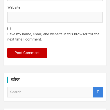
Website
Save my name, email, and website in this browser for the
next time I comment.
खोज
S
e
a
r
c