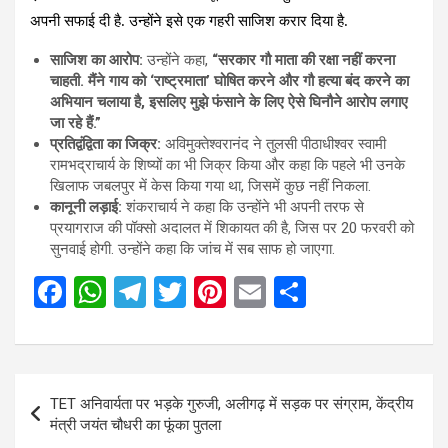
अपनी सफाई दी है. उन्होंने इसे एक गहरी साजिश करार दिया है.
साजिश का आरोप:
उन्होंने कहा,
“सरकार गौ माता की रक्षा नहीं करना
चाहती. मैंने गाय को ‘राष्ट्रमाता’ घोषित करने और गौ हत्या बंद करने का
अभियान चलाया है, इसलिए मुझे फंसाने के लिए ऐसे घिनौने आरोप लगाए
जा रहे हैं.”
प्रतिद्वंद्विता का जिक्र:
अविमुक्तेश्वरानंद ने तुलसी पीठाधीश्वर स्वामी
रामभद्राचार्य के शिष्यों का भी जिक्र किया और कहा कि पहले भी उनके
खिलाफ जबलपुर में केस किया गया था, जिसमें कुछ नहीं निकला.
कानूनी लड़ाई:
शंकराचार्य ने कहा कि उन्होंने भी अपनी तरफ से
प्रयागराज की पॉक्सो अदालत में शिकायत की है, जिस पर 20 फरवरी को
सुनवाई होगी. उन्होंने कहा कि जांच में सब साफ हो जाएगा.
F
W
T
T
Pi
E
S
a
h
el
wi
nt
m
h
ce
at
e
tt
er
ail
ar
b
s
gr
er
es
e
Post
TET अनिवार्यता पर भड़के गुरुजी, अलीगढ़ में सड़क पर संग्राम, केंद्रीय
o
A
a
t
navigation
मंत्री जयंत चौधरी का फूंका पुतला