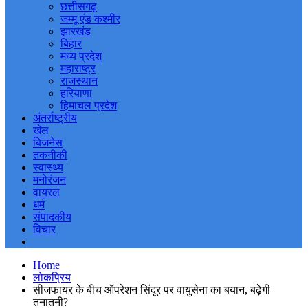
छत्तीसगढ़
जम्मू एंड कश्मीर
झारखंड
बिहार
मध्य प्रदेश
महाराष्ट्र
राजस्थान
हरियाणा
हिमाचल प्रदेश
अंतर्राष्ट्रीय
खेल
बिजनेस
तकनीकी
स्वास्थ्य
मनोरंजन
वायरल
धर्म
संपादकीय
विचार
Home
लोकप्रिय
सीजफायर के बीच ऑपरेशन सिंदूर पर वायुसेना का बयान, बढ़ेगी
तनातनी?