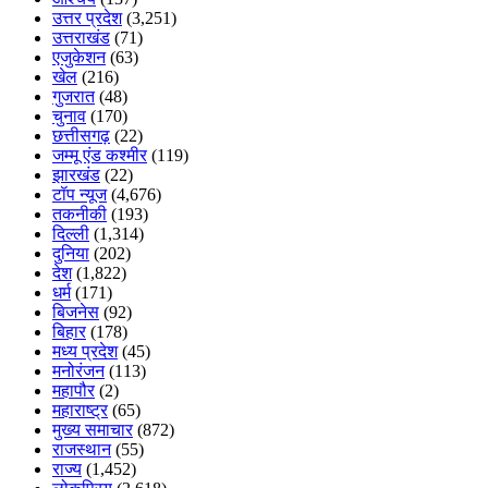
उत्तर प्रदेश
(3,251)
उत्तराखंड
(71)
एजुकेशन
(63)
खेल
(216)
गुजरात
(48)
चुनाव
(170)
छत्तीसगढ़
(22)
जम्मू एंड कश्मीर
(119)
झारखंड
(22)
टॉप न्यूज
(4,676)
तकनीकी
(193)
दिल्ली
(1,314)
दुनिया
(202)
देश
(1,822)
धर्म
(171)
बिजनेस
(92)
बिहार
(178)
मध्य प्रदेश
(45)
मनोरंजन
(113)
महापौर
(2)
महाराष्ट्र
(65)
मुख्य समाचार
(872)
राजस्थान
(55)
राज्य
(1,452)