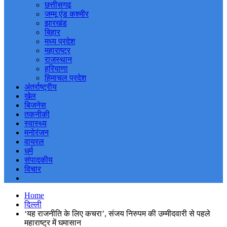
छत्तीसगढ़
जम्मू एंड कश्मीर
झारखंड
बिहार
मध्य प्रदेश
महाराष्ट्र
राजस्थान
हरियाणा
हिमाचल प्रदेश
अंतर्राष्ट्रीय
खेल
बिजनेस
तकनीकी
स्वास्थ्य
मनोरंजन
वायरल
धर्म
संपादकीय
विचार
Home
दिल्ली
‘यह राजनीति के लिए कचरा’, संजय निरुपम की उम्मीदवारी से पहले
महाराष्ट्र में घमासान