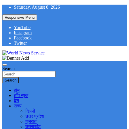
Skip
Saturday, August 8, 2026
to
content
Responsive Menu
YouTube
Instagram
Facebook
Twitter
World News at Your Fingers
World News Service
Search
Search
होम
टॉप न्यूज
देश
राज्य
दिल्ली
उत्तर प्रदेश
गुजरात
उत्तराखंड