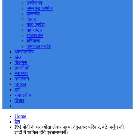
छत्तीसगढ़
जम्मू एंड कश्मीर
झारखंड
बिहार
मध्य प्रदेश
महाराष्ट्र
राजस्थान
हरियाणा
हिमाचल प्रदेश
अंतर्राष्ट्रीय
खेल
बिजनेस
तकनीकी
स्वास्थ्य
मनोरंजन
वायरल
धर्म
संपादकीय
विचार
Home
देश
PM मोदी के घर न्योता लेकर पहुंचा तेंदुलकर परिवार, बेटे अर्जुन की
शादी में शामिल होंगे प्रधानमंत्री?