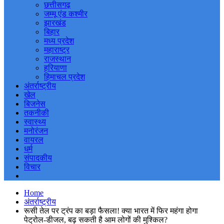
छत्तीसगढ़
जम्मू एंड कश्मीर
झारखंड
बिहार
मध्य प्रदेश
महाराष्ट्र
राजस्थान
हरियाणा
हिमाचल प्रदेश
अंतर्राष्ट्रीय
खेल
बिजनेस
तकनीकी
स्वास्थ्य
मनोरंजन
वायरल
धर्म
संपादकीय
विचार
Home
अंतर्राष्ट्रीय
रूसी तेल पर ट्रंप का बड़ा फैसला! क्या भारत में फिर महंगा होगा
पेट्रोल-डीजल, बढ़ सकती है आम लोगों की मुश्किल?