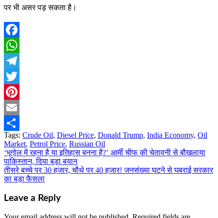
पर भी असर पड़ सकता है।
Facebook
WhatsApp
Telegram
Twitter
Pinterest
Email
Tags:
Crude Oil
,
Diesel Price
,
Donald Trump
,
India Economy
,
Oil
Share
Market
,
Petrol Price
,
Russian Oil
‘भूगोल में रहना है या इतिहास बनना है?’ आर्मी चीफ की चेतावनी से बौखलाया
Post
पाकिस्तान, दिया बड़ा बयान
navigation
तीसरे बच्चे पर 30 हजार, चौथे पर 40 हजार! जनसंख्या घटने से घबराई सरकार
का बड़ा फैसला
Leave a Reply
Your email address will not be published.
Required fields are