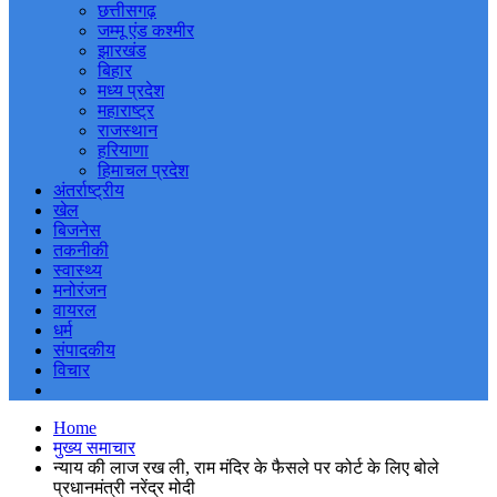
छत्तीसगढ़
जम्मू एंड कश्मीर
झारखंड
बिहार
मध्य प्रदेश
महाराष्ट्र
राजस्थान
हरियाणा
हिमाचल प्रदेश
अंतर्राष्ट्रीय
खेल
बिजनेस
तकनीकी
स्वास्थ्य
मनोरंजन
वायरल
धर्म
संपादकीय
विचार
Home
मुख्य समाचार
न्याय की लाज रख ली, राम मंदिर के फैसले पर कोर्ट के लिए बोले
प्रधानमंत्री नरेंद्र मोदी