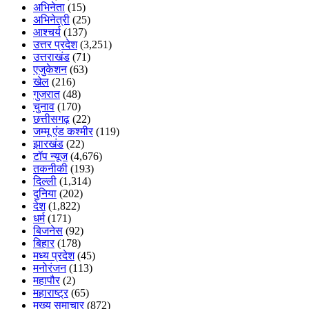
अभिनेता
(15)
अभिनेत्री
(25)
आश्चर्य
(137)
उत्तर प्रदेश
(3,251)
उत्तराखंड
(71)
एजुकेशन
(63)
खेल
(216)
गुजरात
(48)
चुनाव
(170)
छत्तीसगढ़
(22)
जम्मू एंड कश्मीर
(119)
झारखंड
(22)
टॉप न्यूज
(4,676)
तकनीकी
(193)
दिल्ली
(1,314)
दुनिया
(202)
देश
(1,822)
धर्म
(171)
बिजनेस
(92)
बिहार
(178)
मध्य प्रदेश
(45)
मनोरंजन
(113)
महापौर
(2)
महाराष्ट्र
(65)
मुख्य समाचार
(872)