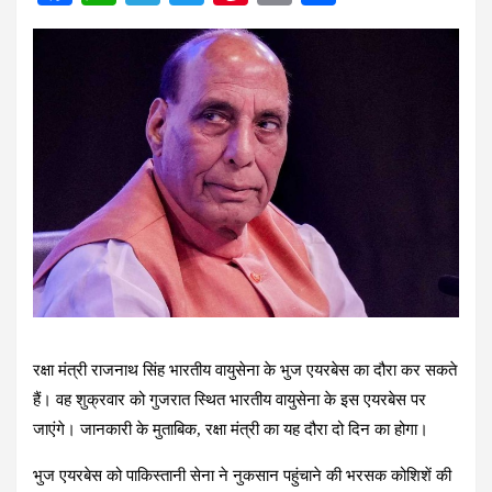
a
h
el
wi
nt
m
h
ce
at
e
tt
er
ail
ar
b
s
gr
er
es
e
o
A
a
t
o
p
m
k
p
रक्षा मंत्री राजनाथ सिंह भारतीय वायुसेना के भुज एयरबेस का दौरा कर सकते
हैं। वह शुक्रवार को गुजरात स्थित भारतीय वायुसेना के इस एयरबेस पर
जाएंगे। जानकारी के मुताबिक, रक्षा मंत्री का यह दौरा दो दिन का होगा।
भुज एयरबेस को पाकिस्तानी सेना ने नुकसान पहुंचाने की भरसक कोशिशें की