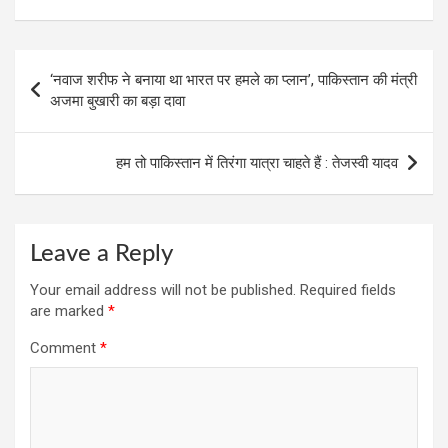
a
h
el
wi
nt
m
h
ce
at
e
tt
er
ail
ar
b
s
gr
er
es
e
Post
‘नवाज शरीफ ने बनाया था भारत पर हमले का प्लान’, पाकिस्तान की मंत्री
o
A
a
t
navigation
अजमा बुखारी का बड़ा दावा
o
p
m
k
p
हम तो पाकिस्तान में तिरंगा यात्रा चाहते हैं : तेजस्वी यादव
Leave a Reply
Your email address will not be published.
Required fields
are marked
*
Comment
*