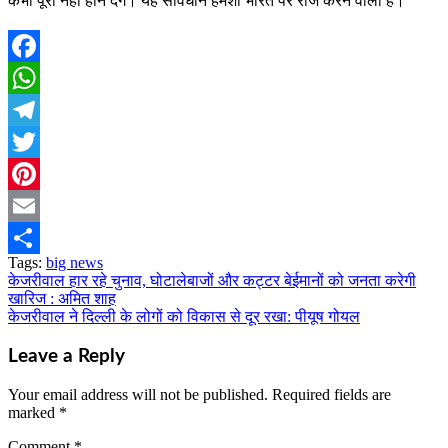
कभी पूरा नहीं होने देंगे। यह संविधान हमेशा भारत पर राज करने वाला है।”
Facebook
WhatsApp
Telegram
Twitter
Pinterest
Email
Tags:
big news
Share
केजरीवाल हार रहे चुनाव, घोटालेबाजों और कट्टर बेईमानों को जनता करेगी
Post
खारिज : अमित शाह
navigation
केजरीवाल ने दिल्ली के लोगों को विकास से दूर रखा: पीयूष गोयल
Leave a Reply
Your email address will not be published.
Required fields are
marked
*
Comment
*