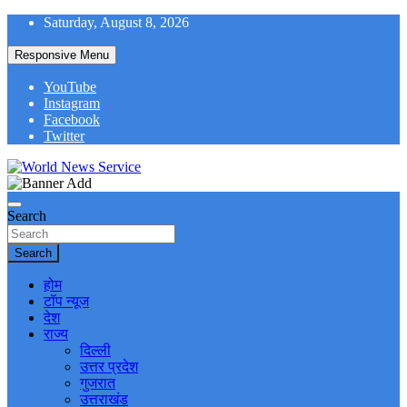
Skip
Saturday, August 8, 2026
to
content
Responsive Menu
YouTube
Instagram
Facebook
Twitter
World News at Your Fingers
World News Service
Search
Search
होम
टॉप न्यूज
देश
राज्य
दिल्ली
उत्तर प्रदेश
गुजरात
उत्तराखंड