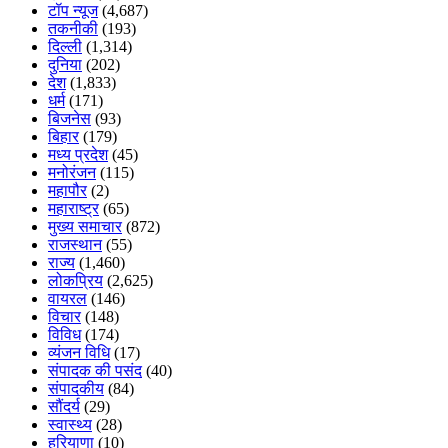
टॉप न्यूज
(4,687)
तकनीकी
(193)
दिल्ली
(1,314)
दुनिया
(202)
देश
(1,833)
धर्म
(171)
बिजनेस
(93)
बिहार
(179)
मध्य प्रदेश
(45)
मनोरंजन
(115)
महापौर
(2)
महाराष्ट्र
(65)
मुख्य समाचार
(872)
राजस्थान
(55)
राज्य
(1,460)
लोकप्रिय
(2,625)
वायरल
(146)
विचार
(148)
विविध
(174)
व्यंजन विधि
(17)
संपादक की पसंद
(40)
संपादकीय
(84)
सौंदर्य
(29)
स्वास्थ्य
(28)
हरियाणा
(10)