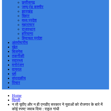
छत्तीसगढ़
जम्मू एंड कश्मीर
झारखंड
बिहार
मध्य प्रदेश
महाराष्ट्र
राजस्थान
हरियाणा
हिमाचल प्रदेश
अंतर्राष्ट्रीय
खेल
बिजनेस
तकनीकी
स्वास्थ्य
मनोरंजन
वायरल
धर्म
संपादकीय
विचार
Home
दिल्ली
न तो यूपीए और न ही एनडीए सरकार ने युवाओं को रोजगार के बारे में
कोई स्पष्ट जवाब दिया : राहुल गांधी