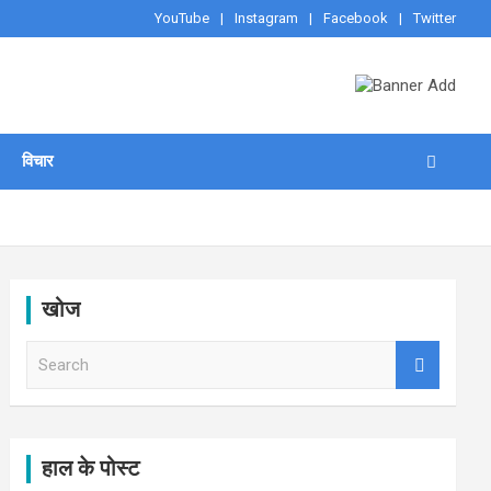
YouTube
Instagram
Facebook
Twitter
विचार
खोज
S
e
a
r
c
h
हाल के पोस्ट