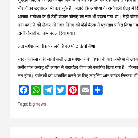
चौराहों का उद्घाटन भी कर चुके हैं। बतादें कि अयोध्या के रानोपाली क्षेत
अलावा अयोध्या के ही टेढ़ी बाजार चौराहे का नाम भी बदला गया था। टेढ़ी चौ
नाम बदलने को लेकर भी नगर निगम की बोर्ड बैठक में प्रस्ताव पारित किया ग
दोनों चौराहों का नाम बदल दिया गया।
लता मंगेशकर चौक पर लगी है 40 फीट ऊंची वीणा
स्वर कोकिला कही जानी वाली लता मंगेशकर के निधन के बाद अयोध्या में उ
करीब पांच करोड़ की लागत से वाद्ययंत्र वीणा को स्थापित किया गया है। ज
टन होगा। पर्यटकों को आकर्षित करने के लिए लाइटिंग और साउंड सिस्टम भी
F
W
T
T
Pi
E
S
a
h
el
wi
nt
m
h
Tags:
big news
ce
at
e
tt
er
ail
ar
b
s
gr
er
es
e
o
A
a
t
Post