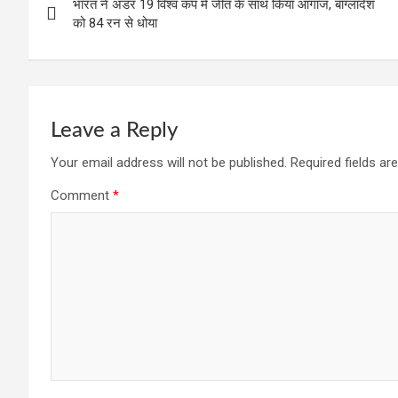
o
p
m
भारत ने अंडर 19 विश्व कप में जीत के साथ किया आगाज, बांग्लादेश
navigation
को 84 रन से धोया
k
p
Leave a Reply
Your email address will not be published.
Required fields a
Comment
*