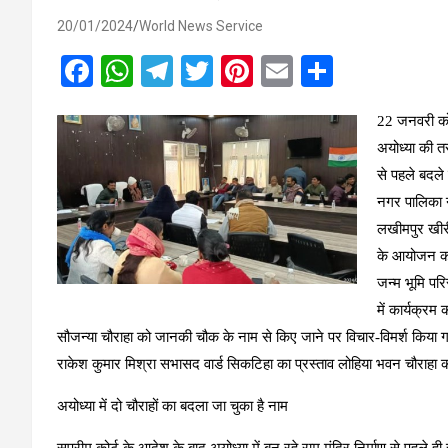
20/01/2024
World News Service
F
W
T
T
Pi
E
S
a
h
el
wi
nt
m
h
22 जनवरी को अ
ce
at
e
tt
er
ail
ar
अयोध्या की त
b
s
gr
er
es
e
से पहले बदले
o
A
a
t
नगर पालिका ने
o
p
m
लखीमपुर खीरी ज
k
p
के आयोजन को 
जन्म भूमि परि
में कार्यक्र
सौजन्या चौराहा को जानकी चौक के नाम से किए जाने पर विचार-विमर्श किया ग
राकेश कुमार मिश्रा सभासद वार्ड सिकटिहा का प्रस्ताव लोहिया भवन चौराह
अयोध्या में दो चौराहों का बदला जा चुका है नाम
सुप्रीम कोर्ट के आदेश के बाद अयोध्या में बन रहे राम मंदिर निर्माण से पहले