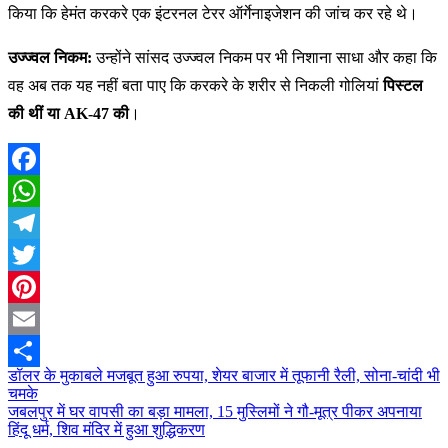
किया कि हेमंत करकरे एक इंटरनल टेरर ऑर्गेनाइजेशन की जांच कर रहे थे।
उज्ज्वल निकम:
उन्होंने सांसद उज्ज्वल निकम पर भी निशाना साधा और कहा कि
वह अब तक यह नहीं बता पाए कि करकरे के शरीर से निकली गोलियां
पिस्टल
की थीं या AK-47 की
।
Facebook
WhatsApp
Telegram
Twitter
Pinterest
Email
डॉलर के मुकाबले मजबूत हुआ रुपया, शेयर बाजार में तूफानी रैली, सोना-चांदी भी
Post
Share
चमके
navigation
जबलपुर में घर वापसी का बड़ा मामला, 15 मुस्लिमों ने गौ-मूत्र पीकर अपनाया
हिंदू धर्म, शिव मंदिर में हुआ शुद्धिकरण