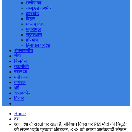
छत्तीसगढ़
जम्मू एंड कश्मीर
झारखंड
बिहार
मध्य प्रदेश
महाराष्ट्र
राजस्थान
हरियाणा
हिमाचल प्रदेश
अंतर्राष्ट्रीय
खेल
बिजनेस
तकनीकी
स्वास्थ्य
मनोरंजन
वायरल
धर्म
संपादकीय
विचार
Home
देश
आज देश दो रास्तों पर खड़ा है, संविधान दिवस पर PM मोदी की चिट्ठी
को लेकर भड़के प्रकाश अंबेडकर, RSS को बताया आतंकवादी संगठन