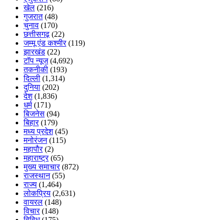
खेल
(216)
गुजरात
(48)
चुनाव
(170)
छत्तीसगढ़
(22)
जम्मू एंड कश्मीर
(119)
झारखंड
(22)
टॉप न्यूज
(4,692)
तकनीकी
(193)
दिल्ली
(1,314)
दुनिया
(202)
देश
(1,836)
धर्म
(171)
बिजनेस
(94)
बिहार
(179)
मध्य प्रदेश
(45)
मनोरंजन
(115)
महापौर
(2)
महाराष्ट्र
(65)
मुख्य समाचार
(872)
राजस्थान
(55)
राज्य
(1,464)
लोकप्रिय
(2,631)
वायरल
(148)
विचार
(148)
विविध
(175)