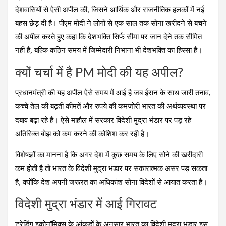
ce
at
e
tt
er
ail
ar
देशवासियों से ऐसी अपील की, जिसने आर्थिक और राजनीतिक हलकों में नई
b
s
gr
er
es
e
बहस छेड़ दी है। पीएम मोदी ने लोगों से एक साल तक सोना खरीदने से बचने
o
A
a
t
की अपील करते हुए कहा कि देशभक्ति सिर्फ सीमा पर जान देने तक सीमित
o
p
m
नहीं है, बल्कि कठिन समय में जिम्मेदारी निभाना भी देशभक्ति का हिस्सा है।
k
p
क्यों चर्चा में है PM मोदी की यह अपील?
प्रधानमंत्री की यह अपील ऐसे समय में आई है जब ईरान के साथ जारी तनाव,
कच्चे तेल की बढ़ती कीमतें और रुपये की कमजोरी भारत की अर्थव्यवस्था पर
दबाव बढ़ा रहे हैं। ऐसे माहौल में सरकार विदेशी मुद्रा भंडार पर पड़ रहे
अतिरिक्त बोझ को कम करने की कोशिश कर रही है।
विशेषज्ञों का मानना है कि अगर देश में कुछ समय के लिए सोने की खरीदारी
कम होती है तो भारत के विदेशी मुद्रा भंडार पर सकारात्मक असर पड़ सकता
है, क्योंकि देश अपनी जरूरत का अधिकांश सोना विदेशों से आयात करता है।
विदेशी मुद्रा भंडार में आई गिरावट
ट्रेडिंग इकोनॉमिक्स के आंकड़ों के अनुसार भारत का विदेशी मुद्रा भंडार इस