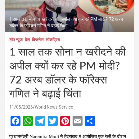
1 साल तक सोना न खरीदने की अपील क्यों कर रहे PM मोदी? 72 अरब
डॉलर के फॉरेक्स गणित ने बढ़ाई चिंता
टॉप न्यूज
देश
बिजनेस
लोकप्रिय
1 साल तक सोना न खरीदने की
अपील क्यों कर रहे PM मोदी?
72 अरब डॉलर के फॉरेक्स
गणित ने बढ़ाई चिंता
11/05/2026
World News Service
F
W
T
T
Pi
E
S
a
h
el
wi
nt
m
h
प्रधानमंत्री Narendra Modi ने हैदराबाद में आयोजित एक रैली के दौरान