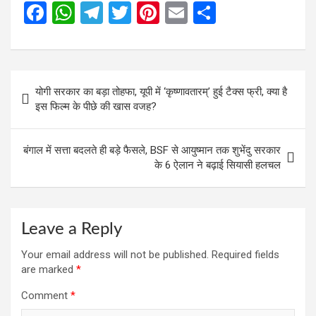
F
W
T
T
Pi
E
S
a
h
el
wi
nt
m
h
ce
at
e
tt
er
ail
ar
b
s
gr
er
es
e
Post
योगी सरकार का बड़ा तोहफा, यूपी में ‘कृष्णावतारम्’ हुई टैक्स फ्री, क्या है
o
A
a
t
navigation
इस फिल्म के पीछे की खास वजह?
o
p
m
k
p
बंगाल में सत्ता बदलते ही बड़े फैसले, BSF से आयुष्मान तक शुभेंदु सरकार
के 6 ऐलान ने बढ़ाई सियासी हलचल
Leave a Reply
Your email address will not be published.
Required fields
are marked
*
Comment
*