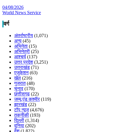
04/08/2026
World News Service
वर्ग
अंतर्राष्ट्रीय
(1,071)
अन्य
(45)
अभिनेता
(15)
अभिनेत्री
(25)
आश्चर्य
(137)
उत्तर प्रदेश
(3,251)
उत्तराखंड
(71)
एजुकेशन
(63)
खेल
(216)
गुजरात
(48)
चुनाव
(170)
छत्तीसगढ़
(22)
जम्मू एंड कश्मीर
(119)
झारखंड
(22)
टॉप न्यूज
(4,676)
तकनीकी
(193)
दिल्ली
(1,314)
दुनिया
(202)
देश
(1,822)