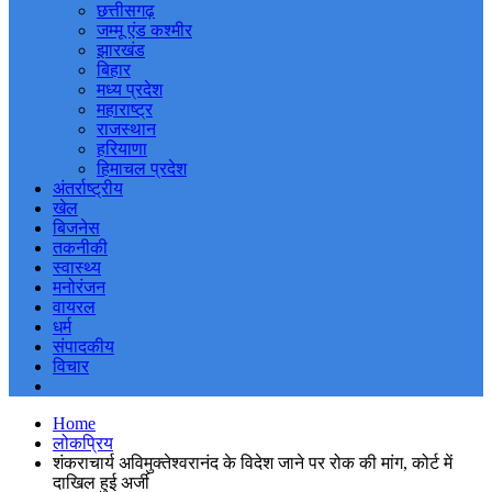
छत्तीसगढ़
जम्मू एंड कश्मीर
झारखंड
बिहार
मध्य प्रदेश
महाराष्ट्र
राजस्थान
हरियाणा
हिमाचल प्रदेश
अंतर्राष्ट्रीय
खेल
बिजनेस
तकनीकी
स्वास्थ्य
मनोरंजन
वायरल
धर्म
संपादकीय
विचार
Home
लोकप्रिय
शंकराचार्य अविमुक्तेश्वरानंद के विदेश जाने पर रोक की मांग, कोर्ट में
दाखिल हुई अर्जी