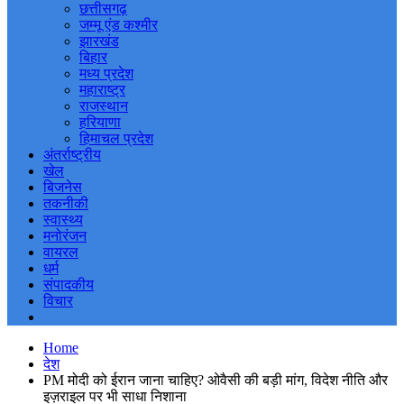
छत्तीसगढ़
जम्मू एंड कश्मीर
झारखंड
बिहार
मध्य प्रदेश
महाराष्ट्र
राजस्थान
हरियाणा
हिमाचल प्रदेश
अंतर्राष्ट्रीय
खेल
बिजनेस
तकनीकी
स्वास्थ्य
मनोरंजन
वायरल
धर्म
संपादकीय
विचार
Home
देश
PM मोदी को ईरान जाना चाहिए? ओवैसी की बड़ी मांग, विदेश नीति और
इज़राइल पर भी साधा निशाना