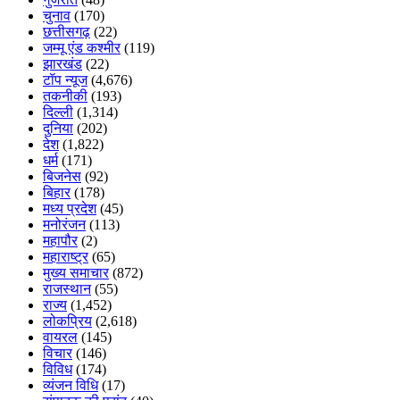
चुनाव
(170)
छत्तीसगढ़
(22)
जम्मू एंड कश्मीर
(119)
झारखंड
(22)
टॉप न्यूज
(4,676)
तकनीकी
(193)
दिल्ली
(1,314)
दुनिया
(202)
देश
(1,822)
धर्म
(171)
बिजनेस
(92)
बिहार
(178)
मध्य प्रदेश
(45)
मनोरंजन
(113)
महापौर
(2)
महाराष्ट्र
(65)
मुख्य समाचार
(872)
राजस्थान
(55)
राज्य
(1,452)
लोकप्रिय
(2,618)
वायरल
(145)
विचार
(146)
विविध
(174)
व्यंजन विधि
(17)