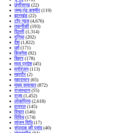
छत्तीसगढ़
(22)
जम्मू एंड कश्मीर
(119)
झारखंड
(22)
टॉप न्यूज
(4,676)
तकनीकी
(193)
दिल्ली
(1,314)
दुनिया
(202)
देश
(1,822)
धर्म
(171)
बिजनेस
(92)
बिहार
(178)
मध्य प्रदेश
(45)
मनोरंजन
(113)
महापौर
(2)
महाराष्ट्र
(65)
मुख्य समाचार
(872)
राजस्थान
(55)
राज्य
(1,452)
लोकप्रिय
(2,618)
वायरल
(145)
विचार
(146)
विविध
(174)
व्यंजन विधि
(17)
संपादक की पसंद
(40)