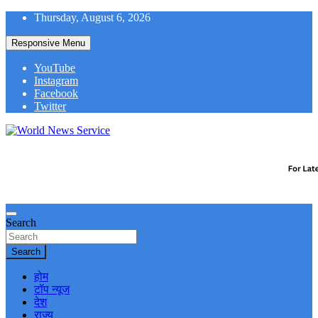
Skip
Thursday, August 6, 2026
to
content
Responsive Menu
YouTube
Instagram
Facebook
Twitter
World News at Your Fingers
World News Service
Search
Search
होम
टॉप न्यूज
देश
राज्य