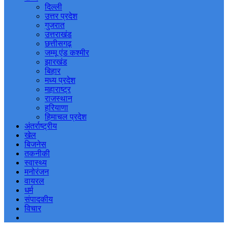
दिल्ली
उत्तर प्रदेश
गुजरात
उत्तराखंड
छत्तीसगढ़
जम्मू एंड कश्मीर
झारखंड
बिहार
मध्य प्रदेश
महाराष्ट्र
राजस्थान
हरियाणा
हिमाचल प्रदेश
अंतर्राष्ट्रीय
खेल
बिजनेस
तकनीकी
स्वास्थ्य
मनोरंजन
वायरल
धर्म
संपादकीय
विचार