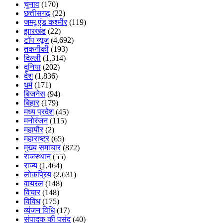
चुनाव
(170)
छत्तीसगढ़
(22)
जम्मू एंड कश्मीर
(119)
झारखंड
(22)
टॉप न्यूज
(4,692)
तकनीकी
(193)
दिल्ली
(1,314)
दुनिया
(202)
देश
(1,836)
धर्म
(171)
बिजनेस
(94)
बिहार
(179)
मध्य प्रदेश
(45)
मनोरंजन
(115)
महापौर
(2)
महाराष्ट्र
(65)
मुख्य समाचार
(872)
राजस्थान
(55)
राज्य
(1,464)
लोकप्रिय
(2,631)
वायरल
(148)
विचार
(148)
विविध
(175)
व्यंजन विधि
(17)
संपादक की पसंद
(40)