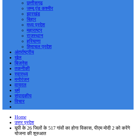
छत्तीसगढ़
जम्मू एंड कश्मीर
झारखंड
बिहार
मध्य प्रदेश
महाराष्ट्र
राजस्थान
हरियाणा
हिमाचल प्रदेश
अंतर्राष्ट्रीय
खेल
बिजनेस
तकनीकी
स्वास्थ्य
मनोरंजन
वायरल
धर्म
संपादकीय
विचार
Home
उत्तर प्रदेश
यूपी के 26 जिलों के 517 गांवों का होगा विकास, पीएम मोदी 2 को करेंगे
योजना की शुरुआत