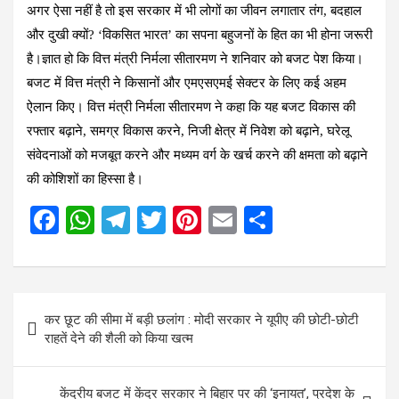
अगर ऐसा नहीं है तो इस सरकार में भी लोगों का जीवन लगातार तंग, बदहाल
और दुखी क्यों? ‘विकसित भारत’ का सपना बहुजनों के हित का भी होना जरूरी
है।ज्ञात हो कि वित्त मंत्री निर्मला सीतारमण ने शनिवार को बजट पेश किया।
बजट में वित्त मंत्री ने किसानों और एमएसएमई सेक्टर के लिए कई अहम
ऐलान किए। वित्त मंत्री निर्मला सीतारमण ने कहा कि यह बजट विकास की
रफ्तार बढ़ाने, समग्र विकास करने, निजी क्षेत्र में निवेश को बढ़ाने, घरेलू
संवेदनाओं को मजबूत करने और मध्यम वर्ग के खर्च करने की क्षमता को बढ़ाने
की कोशिशों का हिस्सा है।
F
W
T
T
Pi
E
S
a
h
el
wi
nt
m
h
ce
at
e
tt
er
ail
ar
b
s
gr
er
es
e
Post
कर छूट की सीमा में बड़ी छलांग : मोदी सरकार ने यूपीए की छोटी-छोटी
o
A
a
t
navigation
राहतें देने की शैली को किया खत्म
o
p
m
k
p
केंद्रीय बजट में केंद्र सरकार ने बिहार पर की ‘इनायत’, प्रदेश के