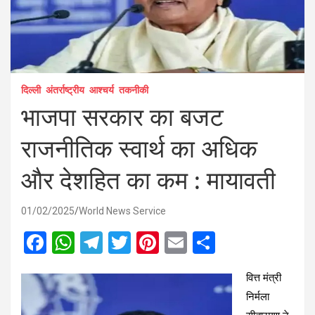
दिल्ली
अंतर्राष्ट्रीय
आश्चर्य
तकनीकी
भाजपा सरकार का बजट
राजनीतिक स्वार्थ का अधिक
और देशहित का कम : मायावती
01/02/2025
World News Service
F
W
T
T
Pi
E
S
a
h
el
wi
nt
m
h
वित्त मंत्री
ce
at
e
tt
er
ail
ar
निर्मला
b
s
gr
er
es
e