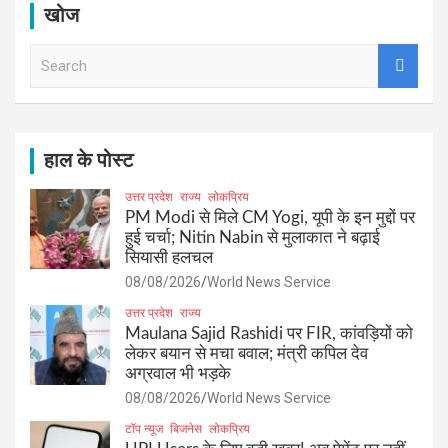
खोज
S
e
a
r
c
h
हाल के पोस्ट
उत्तर प्रदेश
राज्य
लोकप्रिय
PM Modi से मिले CM Yogi, यूपी के इन मुद्दों पर
हुई चर्चा; Nitin Nabin से मुलाकात ने बढ़ाई
सियासी हलचल
08/08/2026
World News Service
उत्तर प्रदेश
राज्य
Maulana Sajid Rashidi पर FIR, कांवड़ियों को
लेकर बयान से मचा बवाल; मंत्री कपिल देव
अग्रवाल भी भड़के
08/08/2026
World News Service
टॉप न्यूज
बिजनेस
लोकप्रिय