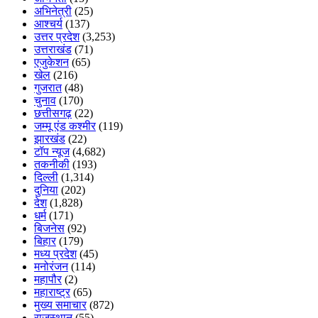
अभिनेत्री
(25)
आश्चर्य
(137)
उत्तर प्रदेश
(3,253)
उत्तराखंड
(71)
एजुकेशन
(65)
खेल
(216)
गुजरात
(48)
चुनाव
(170)
छत्तीसगढ़
(22)
जम्मू एंड कश्मीर
(119)
झारखंड
(22)
टॉप न्यूज
(4,682)
तकनीकी
(193)
दिल्ली
(1,314)
दुनिया
(202)
देश
(1,828)
धर्म
(171)
बिजनेस
(92)
बिहार
(179)
मध्य प्रदेश
(45)
मनोरंजन
(114)
महापौर
(2)
महाराष्ट्र
(65)
मुख्य समाचार
(872)
राजस्थान
(55)