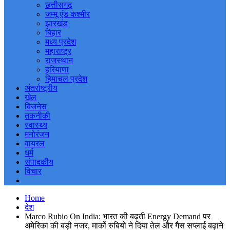
छत्तीसगढ़
जम्मू एंड कश्मीर
झारखंड
बिहार
मध्य प्रदेश
महाराष्ट्र
राजस्थान
हरियाणा
हिमाचल प्रदेश
अंतर्राष्ट्रीय
खेल
बिजनेस
तकनीकी
स्वास्थ्य
मनोरंजन
वायरल
धर्म
संपादकीय
विचार
Home
देश
Marco Rubio On India: भारत की बढ़ती Energy Demand पर
अमेरिका की बड़ी नजर, मार्को रुबियो ने दिया तेल और गैस सप्लाई बढ़ाने