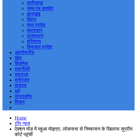
छत्तीसगढ़
जम्मू एंड कश्मीर
झारखंड
बिहार
मध्य प्रदेश
महाराष्ट्र
राजस्थान
हरियाणा
हिमाचल प्रदेश
अंतर्राष्ट्रीय
खेल
बिजनेस
तकनीकी
स्वास्थ्य
मनोरंजन
वायरल
धर्म
संपादकीय
विचार
Home
टॉप न्यूज
ऐक्शन मोड में महुआ मोइत्रा, लोकसभा से निष्कासन के खिलाफ सुप्रीम
कोर्ट पहुंचीं