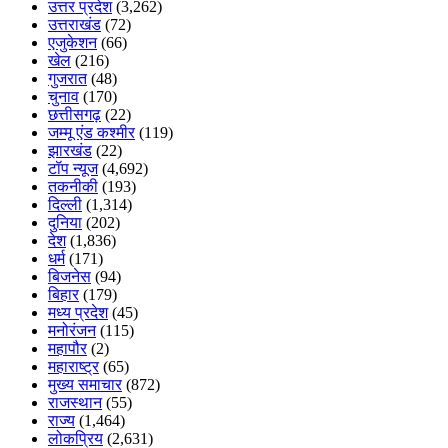
उत्तर प्रदेश
(3,262)
उत्तराखंड
(72)
एजुकेशन
(66)
खेल
(216)
गुजरात
(48)
चुनाव
(170)
छत्तीसगढ़
(22)
जम्मू एंड कश्मीर
(119)
झारखंड
(22)
टॉप न्यूज
(4,692)
तकनीकी
(193)
दिल्ली
(1,314)
दुनिया
(202)
देश
(1,836)
धर्म
(171)
बिजनेस
(94)
बिहार
(179)
मध्य प्रदेश
(45)
मनोरंजन
(115)
महापौर
(2)
महाराष्ट्र
(65)
मुख्य समाचार
(872)
राजस्थान
(55)
राज्य
(1,464)
लोकप्रिय
(2,631)