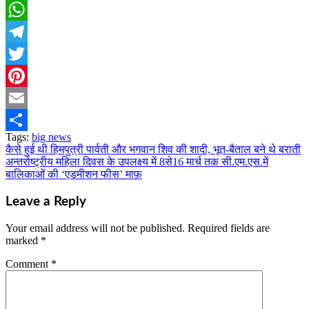
Facebook
WhatsApp
Telegram
Twitter
Pinterest
Email
Tags:
big news
Share
कैसे हुई थी हिमपुत्री पार्वती और भगवान शिव की शादी, भूत-बैताल बने थे बराती
Post
अन्तर्राष्ट्रीय महिला दिवस के उपलक्ष्य में 8से16 मार्च तक सी.एम.एस.में
navigation
बालिकाओं की ‘एडमीशन फीस’ माफ़
Leave a Reply
Your email address will not be published.
Required fields are
marked
*
Comment
*