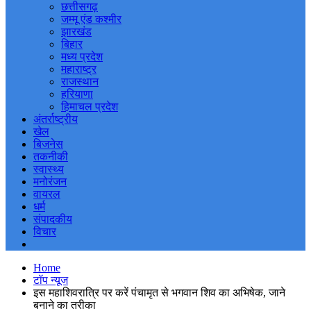
छत्तीसगढ़
जम्मू एंड कश्मीर
झारखंड
बिहार
मध्य प्रदेश
महाराष्ट्र
राजस्थान
हरियाणा
हिमाचल प्रदेश
अंतर्राष्ट्रीय
खेल
बिजनेस
तकनीकी
स्वास्थ्य
मनोरंजन
वायरल
धर्म
संपादकीय
विचार
Home
टॉप न्यूज
इस महाशिवरात्रि पर करें पंचामृत से भगवान शिव का अभिषेक, जाने
बनाने का तरीका