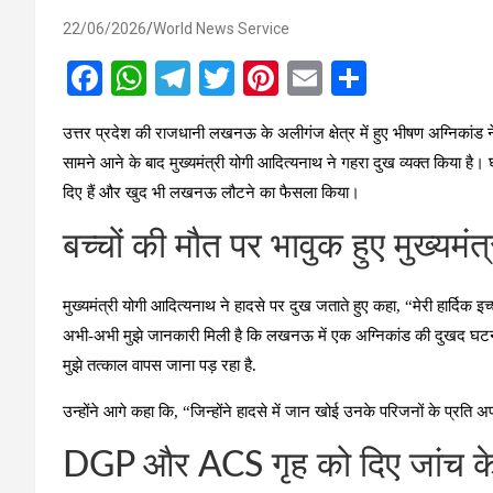
22/06/2026
World News Service
F
W
T
T
Pi
E
S
a
h
el
wi
nt
m
h
उत्तर प्रदेश की राजधानी लखनऊ के अलीगंज क्षेत्र में हुए भीषण अग्निकांड 
ce
at
e
tt
er
ail
ar
सामने आने के बाद मुख्यमंत्री योगी आदित्यनाथ ने गहरा दुख व्यक्त किया है। घ
b
s
gr
er
es
e
दिए हैं और खुद भी लखनऊ लौटने का फैसला किया।
o
A
a
t
बच्चों की मौत पर भावुक हुए मुख्यमंत्
o
p
m
k
p
मुख्यमंत्री योगी आदित्यनाथ ने हादसे पर दुख जताते हुए कहा, “मेरी हार्दिक इ
अभी-अभी मुझे जानकारी मिली है कि लखनऊ में एक अग्निकांड की दुखद घटना 
मुझे तत्काल वापस जाना पड़ रहा है.
उन्होंने आगे कहा कि, “जिन्होंने हादसे में जान खोई उनके परिजनों के प्रति अप
DGP और ACS गृह को दिए जांच के 