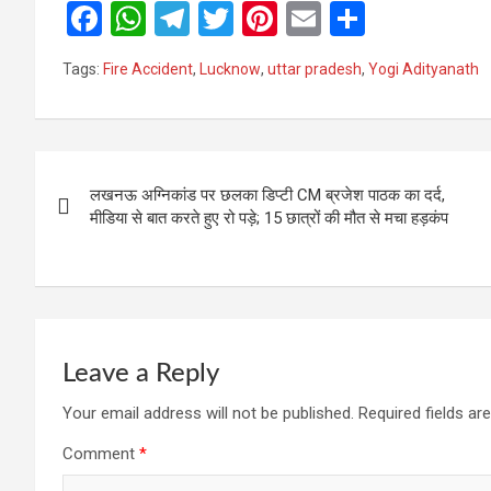
F
W
T
T
Pi
E
S
a
h
el
wi
nt
m
h
Tags:
Fire Accident
,
Lucknow
,
uttar pradesh
,
Yogi Adityanath
ce
at
e
tt
er
ail
ar
b
s
gr
er
es
e
o
A
a
t
Post
o
p
m
लखनऊ अग्निकांड पर छलका डिप्टी CM ब्रजेश पाठक का दर्द,
navigation
मीडिया से बात करते हुए रो पड़े; 15 छात्रों की मौत से मचा हड़कंप
k
p
Leave a Reply
Your email address will not be published.
Required fields a
Comment
*