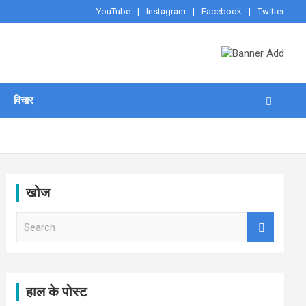
YouTube
Instagram
Facebook
Twitter
विचार
खोज
S
e
a
r
c
h
हाल के पोस्ट