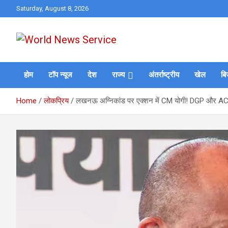
Skip
Saturday, August 8, 2026
to
content
World News at Your Fingers
World News Service
होम
टॉप न्यूज
देश
राज्य
अंतर्राष्ट्रीय
खेल
बि
Home
लोकप्रिय
लखनऊ अग्निकांड पर एक्शन में CM योगी! DGP और ACS गृह