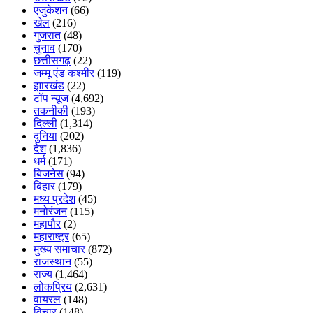
एजुकेशन
(66)
खेल
(216)
गुजरात
(48)
चुनाव
(170)
छत्तीसगढ़
(22)
जम्मू एंड कश्मीर
(119)
झारखंड
(22)
टॉप न्यूज
(4,692)
तकनीकी
(193)
दिल्ली
(1,314)
दुनिया
(202)
देश
(1,836)
धर्म
(171)
बिजनेस
(94)
बिहार
(179)
मध्य प्रदेश
(45)
मनोरंजन
(115)
महापौर
(2)
महाराष्ट्र
(65)
मुख्य समाचार
(872)
राजस्थान
(55)
राज्य
(1,464)
लोकप्रिय
(2,631)
वायरल
(148)
विचार
(148)