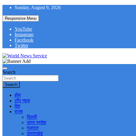
Skip
Sunday, August 9, 2026
to
content
Responsive Menu
YouTube
Instagram
Facebook
Twitter
World News at Your Fingers
World News Service
Search
Search
होम
टॉप न्यूज
देश
राज्य
दिल्ली
उत्तर प्रदेश
गुजरात
उत्तराखंड