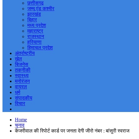
छत्तीसगढ़
जम्मू एंड कश्मीर
झारखंड
बिहार
मध्य प्रदेश
महाराष्ट्र
राजस्थान
हरियाणा
हिमाचल प्रदेश
अंतर्राष्ट्रीय
खेल
बिजनेस
तकनीकी
स्वास्थ्य
मनोरंजन
वायरल
धर्म
संपादकीय
विचार
Home
चुनाव
केजरीवाल की रिपोर्ट कार्ड पर जनता देगी जीरो नंबर : बांसुरी स्वराज