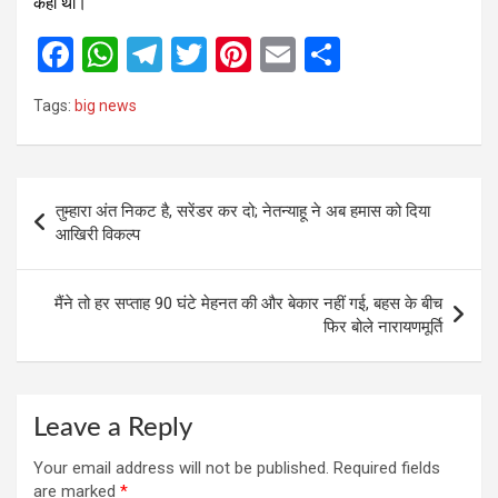
कहा था।
F
W
T
T
Pi
E
S
a
h
el
wi
nt
m
h
Tags:
big news
ce
at
e
tt
er
ail
ar
b
s
gr
er
es
e
o
A
a
t
Post
तुम्हारा अंत निकट है, सरेंडर कर दो; नेतन्याहू ने अब हमास को दिया
o
p
m
navigation
आखिरी विकल्प
k
p
मैंने तो हर सप्ताह 90 घंटे मेहनत की और बेकार नहीं गई, बहस के बीच
फिर बोले नारायणमूर्ति
Leave a Reply
Your email address will not be published.
Required fields
are marked
*