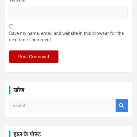
Save my name, email, and website in this browser for the
next time I comment.
खोज
S
e
a
r
c
h
हाल के पोस्ट