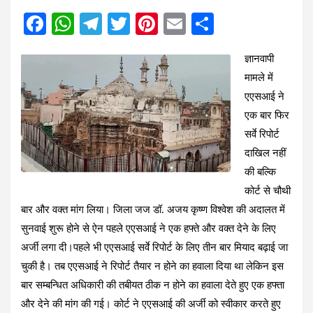
F
W
T
T
Pi
E
S
a
h
el
wi
nt
m
h
ज्ञानवापी
ce
at
e
tt
er
ail
ar
मामले में
b
s
gr
er
es
e
एएसआई ने
o
A
a
t
एक बार फिर
o
p
m
सर्वे रिपोर्ट
k
p
दाखिल नहीं
की बल्कि
कोर्ट से चौथी
बार और वक्त मांग लिया। जिला जज डॉ. अजय कृष्ण विश्वेश की अदालत में
सुनवाई शुरू होने से ऐन पहले एएसआई ने एक हफ्ते और वक्त देने के लिए
अर्जी लगा दी।पहले भी एएसआई सर्वे रिपोर्ट के लिए तीन बार मियाद बढ़ाई जा
चुकी है। तब एएसआई ने रिपोर्ट तैयार न होने का हवाला दिया था लेकिन इस
बार सम्बन्धित अधिकारी की तबीयत ठीक न होने का हवाला देते हुए एक हफ्ता
और देने की मांग की गई। कोर्ट ने एएसआई की अर्जी को स्वीकार करते हुए