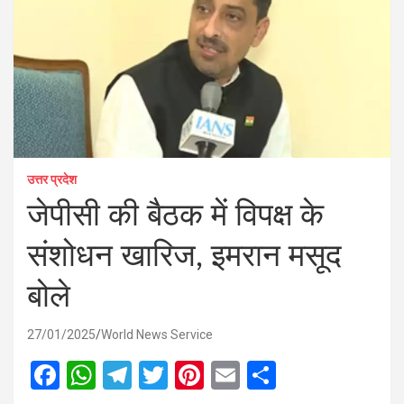
उत्तर प्रदेश
जेपीसी की बैठक में विपक्ष के
संशोधन खारिज, इमरान मसूद
बोले
27/01/2025
World News Service
F
W
T
T
Pi
E
S
a
h
el
wi
nt
m
h