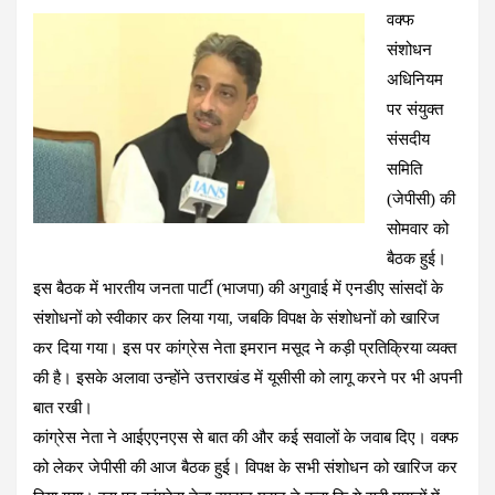
वक्फ
ce
at
e
tt
er
ail
ar
संशोधन
b
s
gr
er
es
e
अधिनियम
o
A
a
t
पर संयुक्त
o
p
m
संसदीय
k
p
समिति
(जेपीसी) की
सोमवार को
बैठक हुई।
इस बैठक में भारतीय जनता पार्टी (भाजपा) की अगुवाई में एनडीए सांसदों के
संशोधनों को स्वीकार कर लिया गया, जबकि विपक्ष के संशोधनों को खारिज
कर दिया गया। इस पर कांग्रेस नेता इमरान मसूद ने कड़ी प्रतिक्रिया व्यक्त
की है। इसके अलावा उन्होंने उत्तराखंड में यूसीसी को लागू करने पर भी अपनी
बात रखी।
कांग्रेस नेता ने आईएएनएस से बात की और कई सवालों के जवाब दिए। वक्फ
को लेकर जेपीसी की आज बैठक हुई। विपक्ष के सभी संशोधन को खारिज कर