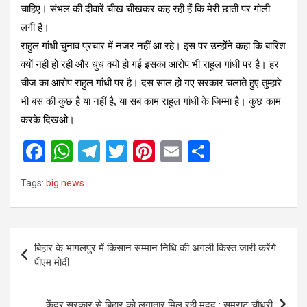
चाहिए। संभल की दीवारें चीख चीखकर कह रही हैं कि मेरी छाती पर गोली
लगी है।
राहुल गांधी चुनाव प्रचार में नजर नहीं आ रहे। इस पर उन्होंने कहा कि बारिश
क्यों नहीं हो रही और धुंध क्यों हो गई इसका आरोप भी राहुल गांधी पर है। हर
चीज का आरोप राहुल गांधी पर है। दस साल हो गए सरकार चलाते हुए तुम्हारे
भी बस की कुछ है या नहीं है, या सब काम राहुल गांधी के जिम्मा है। कुछ काम
करके दिखओ।
F
W
T
T
Pi
E
S
a
h
el
wi
nt
m
h
Tags:
big news
ce
at
e
tt
er
ail
ar
b
s
gr
er
es
e
o
A
a
t
Post
बिहार के भागलपुर में किसान सम्मान निधि की अगली किस्त जारी करेंगे
o
p
m
navigation
पीएम मोदी
k
p
केंद्र सरकार से बिहार को लगातार मिल रही मदद : सम्राट चौधरी