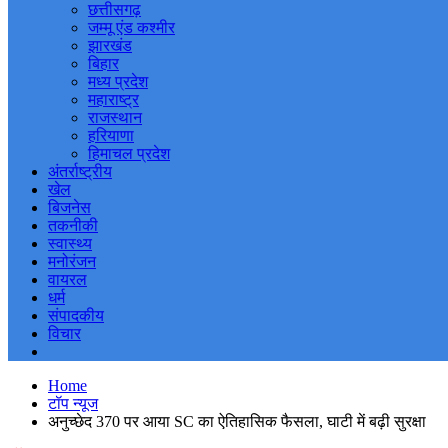
छत्तीसगढ़
जम्मू एंड कश्मीर
झारखंड
बिहार
मध्य प्रदेश
महाराष्ट्र
राजस्थान
हरियाणा
हिमाचल प्रदेश
अंतर्राष्ट्रीय
खेल
बिजनेस
तकनीकी
स्वास्थ्य
मनोरंजन
वायरल
धर्म
संपादकीय
विचार
Home
टॉप न्यूज
अनुच्छेद 370 पर आया SC का ऐतिहासिक फैसला, घाटी में बढ़ी सुरक्षा