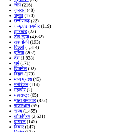
खेल
(216)
गुजरात
(48)
चुनाव
(170)
छत्तीसगढ़
(22)
जम्मू एंड कश्मीर
(119)
झारखंड
(22)
टॉप न्यूज
(4,682)
तकनीकी
(193)
दिल्ली
(1,314)
दुनिया
(202)
देश
(1,828)
धर्म
(171)
बिजनेस
(92)
बिहार
(179)
मध्य प्रदेश
(45)
मनोरंजन
(114)
महापौर
(2)
महाराष्ट्र
(65)
मुख्य समाचार
(872)
राजस्थान
(55)
राज्य
(1,455)
लोकप्रिय
(2,621)
वायरल
(145)
विचार
(147)