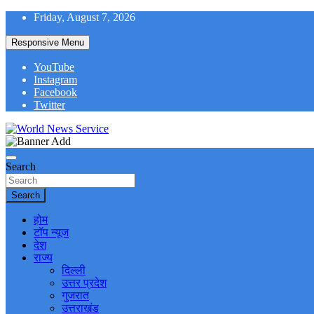
Skip
Friday, August 7, 2026
to
content
Responsive Menu
YouTube
Instagram
Facebook
Twitter
World News at Your Fingers
World News Service
Search
Search
होम
टॉप न्यूज
देश
राज्य
दिल्ली
उत्तर प्रदेश
गुजरात
उत्तराखंड