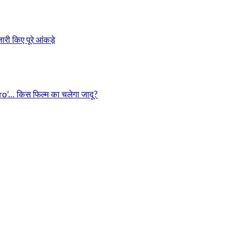
री किए पूरे आंकड़े
o’… किस फिल्म का चलेगा जादू?