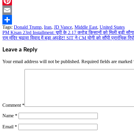
Twitter
Pinterest
Email
Tags:
Donald Trump
,
Iran
,
JD Vance
,
Middle East
,
United States
Share
PM Kisan 23rd Installment: यूपी के 2.17 करोड़ किसानों को मिली बड़ी सौगात, 
Post
राम मंदिर चढ़ावा विवाद में बड़ा अपडेट! SIT ने CM योगी को सौंपी प्रारंभिक रिपो
navigation
Leave a Reply
Your email address will not be published.
Required fields are marked
Comment
*
Name
*
Email
*