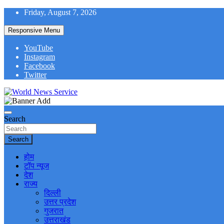
Skip
Friday, August 7, 2026
to
content
Responsive Menu
YouTube
Instagram
Facebook
Twitter
World News at Your Fingers
World News Service
Search
Search
होम
टॉप न्यूज
देश
राज्य
दिल्ली
उत्तर प्रदेश
गुजरात
उत्तराखंड