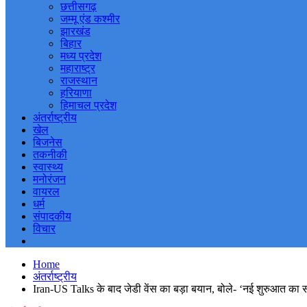
छत्तीसगढ़
जम्मू एंड कश्मीर
झारखंड
बिहार
मध्य प्रदेश
महाराष्ट्र
राजस्थान
हरियाणा
हिमाचल प्रदेश
अंतर्राष्ट्रीय
खेल
बिजनेस
तकनीकी
स्वास्थ्य
मनोरंजन
वायरल
धर्म
संपादकीय
विचार
Home
अंतर्राष्ट्रीय
Iran-US Talks के बाद जेडी वेंस का बड़ा बयान, बोले- ‘नई शुरुआत का समय’