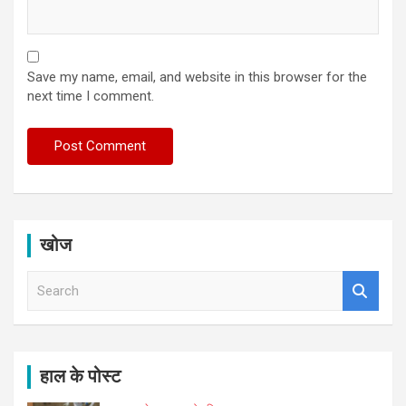
Save my name, email, and website in this browser for the
next time I comment.
खोज
S
e
a
r
c
h
हाल के पोस्ट