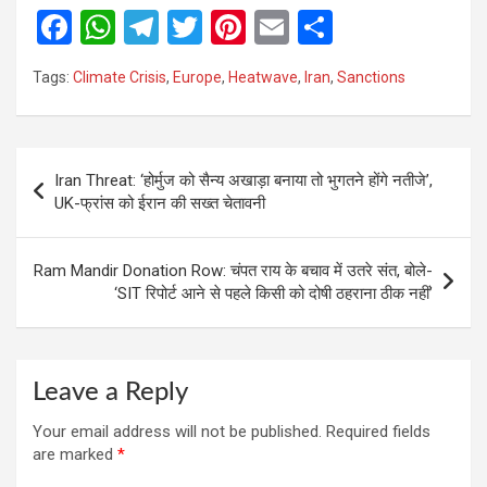
F
W
T
T
Pi
E
S
a
h
el
wi
nt
m
h
Tags:
Climate Crisis
,
Europe
,
Heatwave
,
Iran
,
Sanctions
ce
at
e
tt
er
ail
ar
b
s
gr
er
es
e
o
A
a
t
Post
Iran Threat: ‘होर्मुज को सैन्य अखाड़ा बनाया तो भुगतने होंगे नतीजे’,
o
p
m
navigation
UK-फ्रांस को ईरान की सख्त चेतावनी
k
p
Ram Mandir Donation Row: चंपत राय के बचाव में उतरे संत, बोले-
‘SIT रिपोर्ट आने से पहले किसी को दोषी ठहराना ठीक नहीं’
Leave a Reply
Your email address will not be published.
Required fields
are marked
*