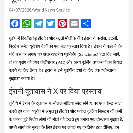
04/07/2026
World News Service
F
W
T
T
Pi
E
S
a
h
el
wi
nt
m
h
यूरोप में रिकॉर्डतोड़ हीटवेव और बढ़ती मौतों के बीच ईरान ने फ्रांस, इटली,
ce
at
e
tt
er
ail
ar
ब्रिटेन समेत यूरोपीय देशों को एक बड़ा प्रस्ताव दिया है। ईरान ने कहा है कि
b
s
gr
er
es
e
यदि उस पर लगाए गए अंतरराष्ट्रीय प्रतिबंध (Sanctions) हटा दिए जाएं,
o
A
a
t
तो वह यूरोप को एयर कंडीशनर (AC) और अन्य कूलिंग उपकरणों का निर्यात
o
p
m
करने के लिए तैयार है। ईरान ने इसे यूरोपीय देशों के लिए एक “दोस्ताना
k
p
सुझाव” बताया है।
ईरानी दूतावास ने X पर दिया प्रस्ताव
तुर्किये में ईरान के दूतावास ने सोशल मीडिया प्लेटफॉर्म X पर एक पोस्ट साझा
करते हुए कहा,
‘यूरोप में अभूतपूर्व हीटवेव और पर्याप्त कूलिंग सिस्टम की कमी
के कारण हुई निर्दोष लोगों की मौतों को देखते हुए हमारा एक दोस्ताना सुझाव है.
अपने लोगों की सुरक्षा के लिए ईरान पर लगाए गए प्रतिबंध हटा दीजिए. हम