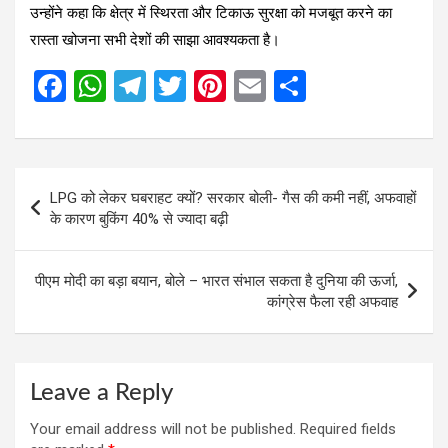
उन्होंने कहा कि क्षेत्र में स्थिरता और टिकाऊ सुरक्षा को मजबूत करने का
रास्ता खोजना सभी देशों की साझा आवश्यकता है।
F
W
T
T
Pi
E
S
a
h
el
wi
nt
m
h
ce
at
e
tt
er
ail
ar
b
s
gr
er
es
e
Post
LPG को लेकर घबराहट क्यों? सरकार बोली- गैस की कमी नहीं, अफवाहों
o
A
a
t
navigation
के कारण बुकिंग 40% से ज्यादा बढ़ी
o
p
m
k
p
पीएम मोदी का बड़ा बयान, बोले – भारत संभाल सकता है दुनिया की ऊर्जा,
कांग्रेस फैला रही अफवाह
Leave a Reply
Your email address will not be published.
Required fields