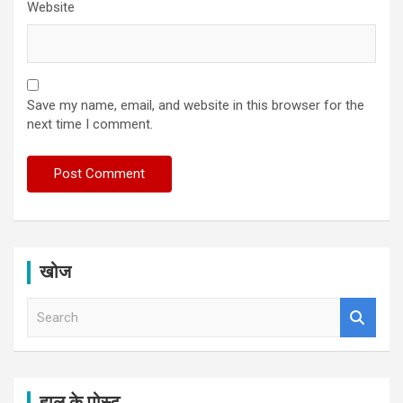
Website
Save my name, email, and website in this browser for the
next time I comment.
खोज
S
e
a
r
c
h
हाल के पोस्ट