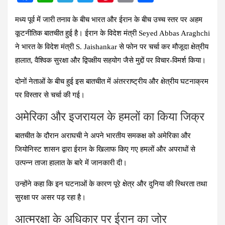
a
h
el
wi
nt
m
h
मध्य पूर्व में जारी तनाव के बीच भारत और ईरान के बीच उच्च स्तर पर अहम
ce
at
e
tt
er
ail
ar
कूटनीतिक बातचीत हुई है। ईरान के विदेश मंत्री Seyed Abbas Araghchi
b
s
gr
er
es
e
ने भारत के विदेश मंत्री S. Jaishankar से फोन पर चर्चा कर मौजूदा क्षेत्रीय
o
A
a
t
हालात, वैश्विक सुरक्षा और द्विपक्षीय सहयोग जैसे मुद्दों पर विचार-विमर्श किया।
o
p
m
दोनों नेताओं के बीच हुई इस बातचीत में अंतरराष्ट्रीय और क्षेत्रीय घटनाक्रम
k
p
पर विस्तार से चर्चा की गई।
अमेरिका और इजरायल के हमलों का किया जिक्र
बातचीत के दौरान अराघची ने अपने भारतीय समकक्ष को अमेरिका और
जियोनिस्ट शासन द्वारा ईरान के खिलाफ किए गए हमलों और अपराधों से
उत्पन्न ताजा हालात के बारे में जानकारी दी।
उन्होंने कहा कि इन घटनाओं के कारण पूरे क्षेत्र और दुनिया की स्थिरता तथा
सुरक्षा पर असर पड़ रहा है।
आत्मरक्षा के अधिकार पर ईरान का जोर