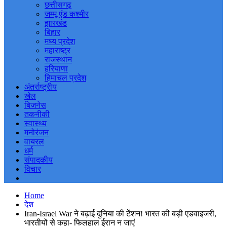
छत्तीसगढ़
जम्मू एंड कश्मीर
झारखंड
बिहार
मध्य प्रदेश
महाराष्ट्र
राजस्थान
हरियाणा
हिमाचल प्रदेश
अंतर्राष्ट्रीय
खेल
बिजनेस
तकनीकी
स्वास्थ्य
मनोरंजन
वायरल
धर्म
संपादकीय
विचार
Home
देश
Iran-Israel War ने बढ़ाई दुनिया की टेंशन! भारत की बड़ी एडवाइजरी,
भारतीयों से कहा- फिलहाल ईरान न जाएं