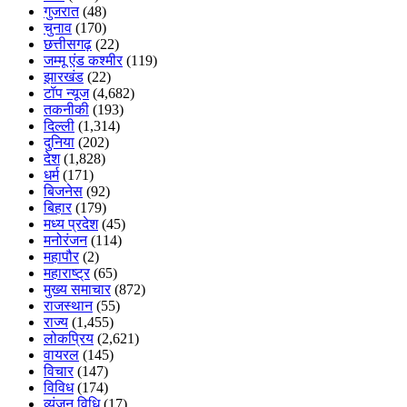
गुजरात
(48)
चुनाव
(170)
छत्तीसगढ़
(22)
जम्मू एंड कश्मीर
(119)
झारखंड
(22)
टॉप न्यूज
(4,682)
तकनीकी
(193)
दिल्ली
(1,314)
दुनिया
(202)
देश
(1,828)
धर्म
(171)
बिजनेस
(92)
बिहार
(179)
मध्य प्रदेश
(45)
मनोरंजन
(114)
महापौर
(2)
महाराष्ट्र
(65)
मुख्य समाचार
(872)
राजस्थान
(55)
राज्य
(1,455)
लोकप्रिय
(2,621)
वायरल
(145)
विचार
(147)
विविध
(174)
व्यंजन विधि
(17)