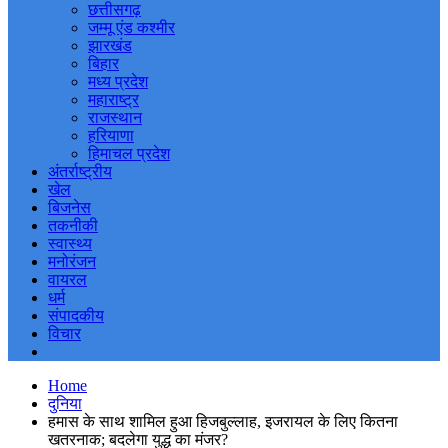
छत्तीसगढ़
जम्मू एंड कश्मीर
झारखंड
बिहार
मध्य प्रदेश
महाराष्ट्र
राजस्थान
हरियाणा
हिमाचल प्रदेश
अंतर्राष्ट्रीय
खेल
बिजनेस
तकनीकी
स्वास्थ्य
मनोरंजन
वायरल
धर्म
संपादकीय
विचार
Home
दुनिया
हमास के साथ शामिल हुआ हिजबुल्लाह, इजरायल के लिए कितना
खतरनाक; बदलेगा युद्ध का मंजर?