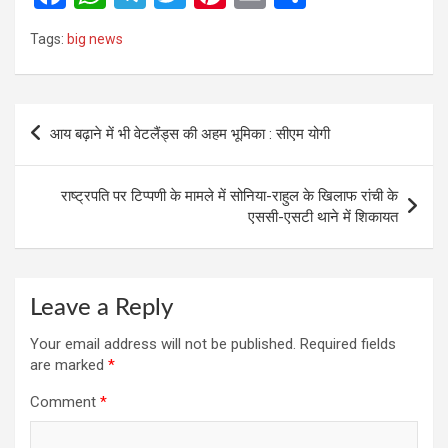
a
h
el
wi
nt
m
h
Tags:
big news
ce
at
e
tt
er
ail
ar
b
s
gr
er
es
e
o
A
a
t
Post
आय बढ़ाने में भी वेटलैंड्स की अहम भूमिका : सीएम योगी
o
p
m
navigation
k
p
राष्ट्रपति पर टिप्पणी के मामले में सोनिया-राहुल के खिलाफ रांची के
एससी-एसटी थाने में शिकायत
Leave a Reply
Your email address will not be published.
Required fields
are marked
*
Comment
*