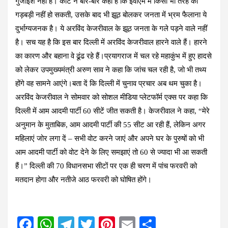
गुंजाइश नहीं है। कोर्ट ने बार-बार कहा है कि ईवीएम में किसी भी तरह की
गड़बड़ी नहीं हो सकती, उसके बाद भी झूठ बोलकर जनता में भ्रम फैलाना ये
दुर्भाग्यजनक है। ये अरविंद केजरीवाल के झूठ जनता के गले पड़ने वाले नहीं
है। सच यह है कि इस बार दिल्ली में अरविंद केजरीवाल हारने वाले हैं। हारने
का कारण और बहाना वे ढूंढ रहे हैं।प्रयागराज में चल रहे महाकुंभ में हुए हादसे
को लेकर उपमुख्यमंत्री अरुण साव ने कहा कि जांच चल रही है, जो भी तथ्य
होंगे वह सामने आएंगे।बता दें कि दिल्ली में चुनाव प्रचार अब थम चुका है।
अरविंद केजरीवाल ने सोमवार को सोशल मीडिया प्लेटफॉर्म एक्स पर कहा कि
दिल्ली में आम आदमी पार्टी 60 सीटें जीत सकती है। केजरीवाल ने कहा, “मेरे
अनुमान के मुताबिक, आम आदमी पार्टी की 55 सीट आ रही हैं, लेकिन अगर
महिलाएं जोर लगा दें – सभी वोट करने जाएं और अपने घर के पुरुषों को भी
आम आदमी पार्टी को वोट देने के लिए समझाएं तो 60 से ज्यादा भी आ सकती
हैं।” दिल्ली की 70 विधानसभा सीटों पर एक ही चरण में पांच फरवरी को
मतदान होगा और नतीजे आठ फरवरी को घोषित होंगे।
F
W
T
T
Pi
E
S