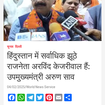
चुनाव
दिल्ली
हिंदुस्तान में सर्वाधिक झूठे
राजनेता अरविंद केजरीवाल हैं:
उपमुख्यमंत्री अरुण साव
04/02/2025
World News Service
F
W
T
T
Pi
E
S
a
h
el
wi
nt
m
h