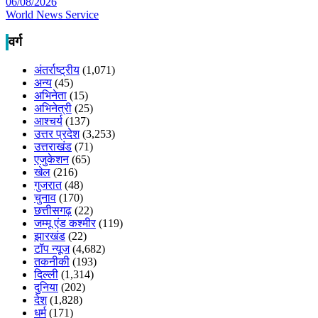
06/08/2026
World News Service
वर्ग
अंतर्राष्ट्रीय
(1,071)
अन्य
(45)
अभिनेता
(15)
अभिनेत्री
(25)
आश्चर्य
(137)
उत्तर प्रदेश
(3,253)
उत्तराखंड
(71)
एजुकेशन
(65)
खेल
(216)
गुजरात
(48)
चुनाव
(170)
छत्तीसगढ़
(22)
जम्मू एंड कश्मीर
(119)
झारखंड
(22)
टॉप न्यूज
(4,682)
तकनीकी
(193)
दिल्ली
(1,314)
दुनिया
(202)
देश
(1,828)
धर्म
(171)