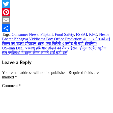
Telegram
Twitter
Pinterest
Email
Tags:
Consumer News
,
Flipkart
,
Food Safety
,
FSSAI
,
KFC
,
Nestle
Share
Bharat Bhhagya Viddhaata Box Office Prediction: कंगना रनौत की नई
Post
फिल्म का पहला इम्तिहान आज, क्या मिलेगी 3 करोड़ से बड़ी ओपनिंग?
navigation
US-Iran Deal: परमाणु हथियार छोड़ने को तैयार ईरान! होर्मुज स्ट्रेट खुलेगा,
तेल प्रतिबंधों में राहत समेत सामने आईं बड़ी शर्तें
Leave a Reply
Your email address will not be published.
Required fields are
marked
*
Comment
*