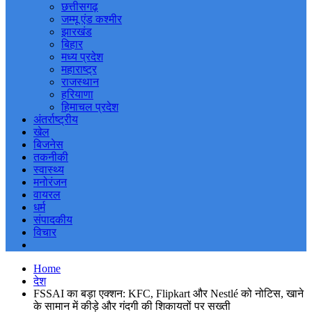
छत्तीसगढ़
जम्मू एंड कश्मीर
झारखंड
बिहार
मध्य प्रदेश
महाराष्ट्र
राजस्थान
हरियाणा
हिमाचल प्रदेश
अंतर्राष्ट्रीय
खेल
बिजनेस
तकनीकी
स्वास्थ्य
मनोरंजन
वायरल
धर्म
संपादकीय
विचार
Home
देश
FSSAI का बड़ा एक्शन: KFC, Flipkart और Nestlé को नोटिस, खाने
के सामान में कीड़े और गंदगी की शिकायतों पर सख्ती