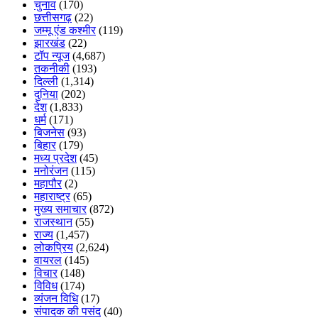
चुनाव
(170)
छत्तीसगढ़
(22)
जम्मू एंड कश्मीर
(119)
झारखंड
(22)
टॉप न्यूज
(4,687)
तकनीकी
(193)
दिल्ली
(1,314)
दुनिया
(202)
देश
(1,833)
धर्म
(171)
बिजनेस
(93)
बिहार
(179)
मध्य प्रदेश
(45)
मनोरंजन
(115)
महापौर
(2)
महाराष्ट्र
(65)
मुख्य समाचार
(872)
राजस्थान
(55)
राज्य
(1,457)
लोकप्रिय
(2,624)
वायरल
(145)
विचार
(148)
विविध
(174)
व्यंजन विधि
(17)
संपादक की पसंद
(40)