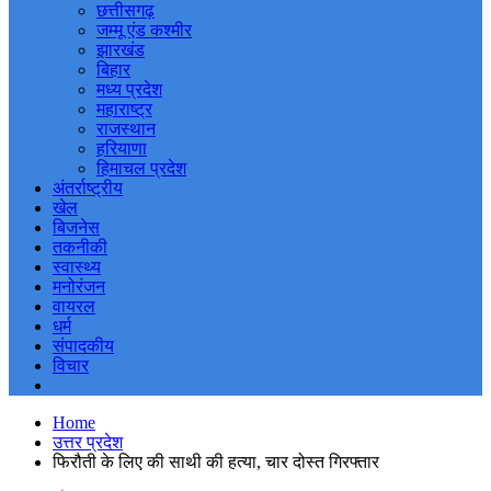
छत्तीसगढ़
जम्मू एंड कश्मीर
झारखंड
बिहार
मध्य प्रदेश
महाराष्ट्र
राजस्थान
हरियाणा
हिमाचल प्रदेश
अंतर्राष्ट्रीय
खेल
बिजनेस
तकनीकी
स्वास्थ्य
मनोरंजन
वायरल
धर्म
संपादकीय
विचार
Home
उत्तर प्रदेश
फिरौती के लिए की साथी की हत्या, चार दोस्त गिरफ्तार