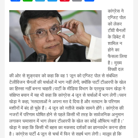
a
h
el
wi
nt
m
h
कांग्रेस ने
ce
at
e
tt
er
ail
ar
एग्जिट पोल
b
s
gr
er
es
e
को लेकर
टीवी चैनलों
o
A
a
t
के डिबेट में
o
p
m
शामिल न
होने का
k
p
फैसला लिया
है। मुख्य
विपक्षी दल
की ओर से शुक्रवार को कहा कि वह 1 जून को एग्जिट पोल से संबंधित
टेलीविजन चैनलों की चर्चाओं में भाग नहीं लेगी, क्योंकि पार्टी टीआरपी के खेल
का हिस्सा नहीं बनना चाहती।पार्टी के मीडिया विभाग के प्रमुख पवन खेड़ा ने
संक्षिप्त बयान में यह भी कहा कि कांग्रेस 4 जून से चर्चाओं में भाग लेगी।पवन
खेड़ा ने कहा, ‘मतदाताओं ने अपना मत दे दिया है और मतदान के परिणाम
मशीनों में बंद हो चुके हैं। 4 जून को नतीजे सबके सामने होंगे। कांग्रेस की
नजरों में परिणाम घोषित होने से पहले किसी भी तरह के सार्वजनिक अनुमान
लगाकर घमासान में भाग लेकर टीआरपी के खेल का कोई औचित्य नहीं है।’
खेड़ा ने कहा कि किसी भी बहस का मकसद दर्शकों का ज्ञानवर्धन करना होता
है। कांग्रेस पार्टी 4 जून से चर्चा में फिर से सहर्ष भाग लेगी। मालूम हो कि