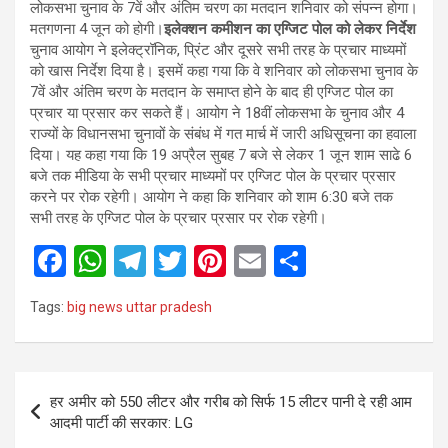
लोकसभा चुनाव के 7वें और अंतिम चरण का मतदान शनिवार को संपन्न होगा।
मतगणना 4 जून को होगी।
इलेक्शन कमीशन का एग्जिट पोल को लेकर निर्देश
चुनाव आयोग ने इलेक्ट्रॉनिक, प्रिंट और दूसरे सभी तरह के प्रचार माध्यमों
को खास निर्देश दिया है। इसमें कहा गया कि वे शनिवार को लोकसभा चुनाव के
7वें और अंतिम चरण के मतदान के समाप्त होने के बाद ही एग्जिट पोल का
प्रचार या प्रसार कर सकते हैं। आयोग ने 18वीं लोकसभा के चुनाव और 4
राज्यों के विधानसभा चुनावों के संबंध में गत मार्च में जारी अधिसूचना का हवाला
दिया। यह कहा गया कि 19 अप्रैल सुबह 7 बजे से लेकर 1 जून शाम साढे 6
बजे तक मीडिया के सभी प्रचार माध्यमों पर एग्जिट पोल के प्रचार प्रसार
करने पर रोक रहेगी। आयोग ने कहा कि शनिवार को शाम 6:30 बजे तक
सभी तरह के एग्जिट पोल के प्रचार प्रसार पर रोक रहेगी।
F
W
T
T
Pi
E
S
a
h
el
wi
nt
m
h
Tags:
big news uttar pradesh
ce
at
e
tt
er
ail
ar
b
s
gr
er
es
e
o
A
a
t
Post
हर अमीर को 550 लीटर और गरीब को सिर्फ 15 लीटर पानी दे रही आम
o
p
m
navigation
आदमी पार्टी की सरकार: LG