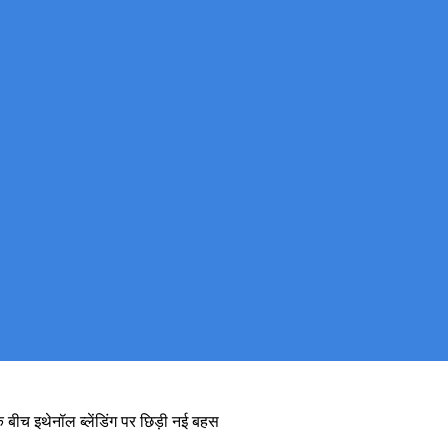
 बीच इथेनॉल ब्लेंडिंग पर छिड़ी नई बहस