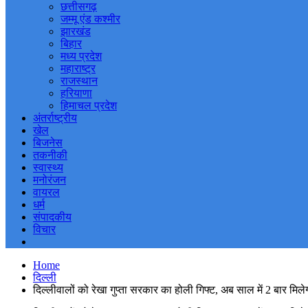
छत्तीसगढ़
जम्मू एंड कश्मीर
झारखंड
बिहार
मध्य प्रदेश
महाराष्ट्र
राजस्थान
हरियाणा
हिमाचल प्रदेश
अंतर्राष्ट्रीय
खेल
बिजनेस
तकनीकी
स्वास्थ्य
मनोरंजन
वायरल
धर्म
संपादकीय
विचार
Home
दिल्ली
दिल्लीवालों को रेखा गुप्ता सरकार का होली गिफ्ट, अब साल में 2 बार मिले