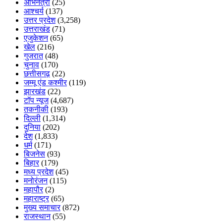
अभिनेत्री
(25)
आश्चर्य
(137)
उत्तर प्रदेश
(3,258)
उत्तराखंड
(71)
एजुकेशन
(65)
खेल
(216)
गुजरात
(48)
चुनाव
(170)
छत्तीसगढ़
(22)
जम्मू एंड कश्मीर
(119)
झारखंड
(22)
टॉप न्यूज
(4,687)
तकनीकी
(193)
दिल्ली
(1,314)
दुनिया
(202)
देश
(1,833)
धर्म
(171)
बिजनेस
(93)
बिहार
(179)
मध्य प्रदेश
(45)
मनोरंजन
(115)
महापौर
(2)
महाराष्ट्र
(65)
मुख्य समाचार
(872)
राजस्थान
(55)