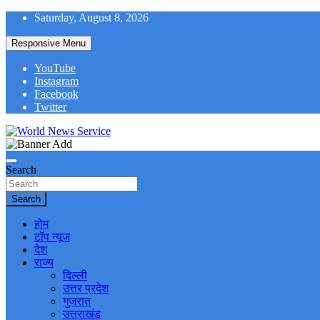
Skip
Saturday, August 8, 2026
to
content
Responsive Menu
YouTube
Instagram
Facebook
Twitter
World News at Your Fingers
World News Service
Search
Search
होम
टॉप न्यूज
देश
राज्य
दिल्ली
उत्तर प्रदेश
गुजरात
उत्तराखंड