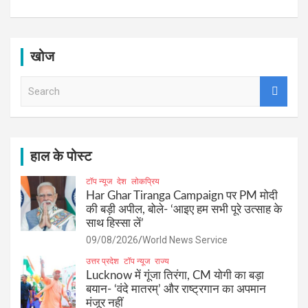
खोज
S
e
a
r
c
h
हाल के पोस्ट
टॉप न्यूज
देश
लोकप्रिय
Har Ghar Tiranga Campaign पर PM मोदी
की बड़ी अपील, बोले- ‘आइए हम सभी पूरे उत्साह के
साथ हिस्सा लें’
09/08/2026
World News Service
उत्तर प्रदेश
टॉप न्यूज
राज्य
Lucknow में गूंजा तिरंगा, CM योगी का बड़ा
बयान- ‘वंदे मातरम्’ और राष्ट्रगान का अपमान
मंजूर नहीं