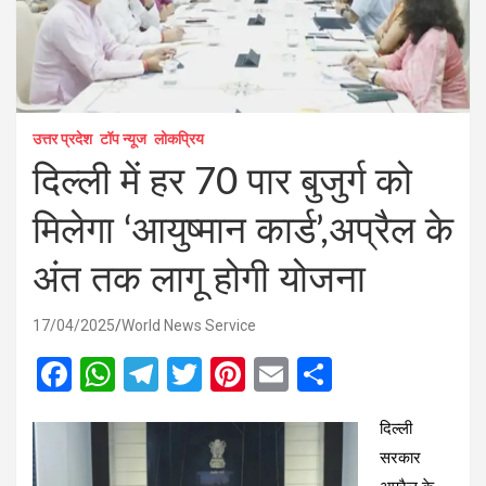
उत्तर प्रदेश
टॉप न्यूज
लोकप्रिय
दिल्ली में हर 70 पार बुजुर्ग को
मिलेगा ‘आयुष्मान कार्ड’,अप्रैल के
अंत तक लागू होगी योजना
17/04/2025
World News Service
F
W
T
T
Pi
E
S
a
h
el
wi
nt
m
h
दिल्ली
ce
at
e
tt
er
ail
ar
सरकार
b
s
gr
er
es
e