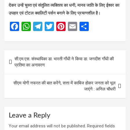
देकर उन्हें चुस्त एवं संतुलित व्यक्तित्व का धनी, मानव जाति के लिए ईश्वर का
उपहार एवं टोटल क्वालिटी पर्सन बनाने के लिए प्रयत्नशील है।
F
W
T
T
Pi
E
S
a
h
el
wi
nt
m
h
ce
at
e
tt
er
ail
ar
b
s
gr
er
es
e
Post
सी.एम.एस. संस्थापिका डा. भारती गाँधी ने किया डा. जगदीश गाँधी की
o
A
a
t
navigation
प्रतिमा का अनावरण
o
p
m
k
p
सीएम योगी नफरत की बात करेंगे, सत्ता में काबिज होकर जनता को भूल
जाएंगे : अनिल चौधरी
Leave a Reply
Your email address will not be published.
Required fields