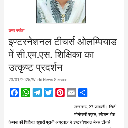
उत्तर प्रदेश
इण्टरनेशनल टीचर्स ओलम्पियाड
में सी.एम.एस. शिक्षिका का
उत्कृष्ट प्रदर्शन
23/01/2025
World News Service
F
W
T
T
Pi
E
S
a
h
el
wi
nt
m
h
लखनऊ, 23 जनवरी। सिटी
ce
at
e
tt
er
ail
ar
मोन्टेसरी स्कूल, स्टेशन रोड
b
s
gr
er
es
e
कैम्पस की शिक्षिका सुश्री प्राची अग्रवाल ने इण्टरनेशनल मैथ्स टीचर्स