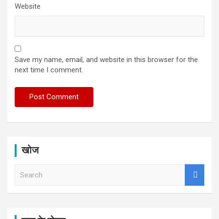
Website
Save my name, email, and website in this browser for the
next time I comment.
खोज
S
e
a
r
c