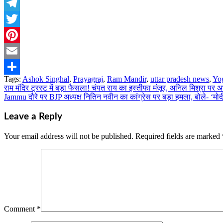
WhatsApp
Telegram
Twitter
Pinterest
Email
Tags:
Ashok Singhal
,
Prayagraj
,
Ram Mandir
,
uttar pradesh news
,
Yog
Share
राम मंदिर ट्रस्ट में बड़ा फैसला! चंपत राय का इस्तीफा मंजूर, अनिल मिश्रा पर अ
Post
Jammu दौरे पर BJP अध्यक्ष नितिन नवीन का कांग्रेस पर बड़ा हमला, बोले- ‘म
navigation
Leave a Reply
Your email address will not be published.
Required fields are marked
Comment
*