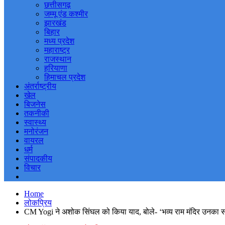
छत्तीसगढ़
जम्मू एंड कश्मीर
झारखंड
बिहार
मध्य प्रदेश
महाराष्ट्र
राजस्थान
हरियाणा
हिमाचल प्रदेश
अंतर्राष्ट्रीय
खेल
बिजनेस
तकनीकी
स्वास्थ्य
मनोरंजन
वायरल
धर्म
संपादकीय
विचार
Home
लोकप्रिय
CM Yogi ने अशोक सिंघल को किया याद, बोले- ‘भव्य राम मंदिर उनका स