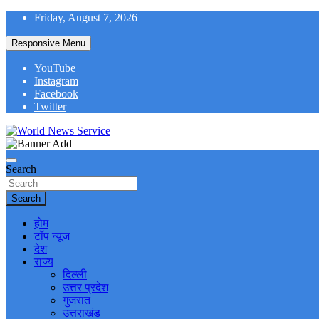
Skip
Friday, August 7, 2026
to
content
Responsive Menu
YouTube
Instagram
Facebook
Twitter
World News at Your Fingers
World News Service
Search
Search
होम
टॉप न्यूज
देश
राज्य
दिल्ली
उत्तर प्रदेश
गुजरात
उत्तराखंड