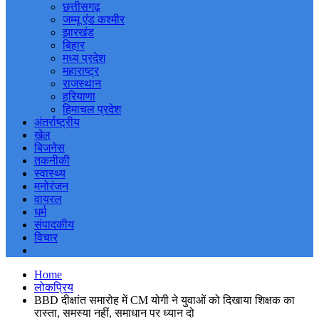
छत्तीसगढ़
जम्मू एंड कश्मीर
झारखंड
बिहार
मध्य प्रदेश
महाराष्ट्र
राजस्थान
हरियाणा
हिमाचल प्रदेश
अंतर्राष्ट्रीय
खेल
बिजनेस
तकनीकी
स्वास्थ्य
मनोरंजन
वायरल
धर्म
संपादकीय
विचार
Home
लोकप्रिय
BBD दीक्षांत समारोह में CM योगी ने युवाओं को दिखाया शिक्षक का
रास्ता, समस्या नहीं, समाधान पर ध्यान दो