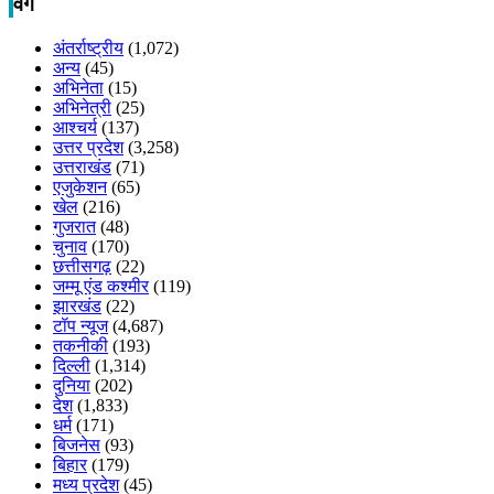
वर्ग
अंतर्राष्ट्रीय
(1,072)
अन्य
(45)
अभिनेता
(15)
अभिनेत्री
(25)
आश्चर्य
(137)
उत्तर प्रदेश
(3,258)
उत्तराखंड
(71)
एजुकेशन
(65)
खेल
(216)
गुजरात
(48)
चुनाव
(170)
छत्तीसगढ़
(22)
जम्मू एंड कश्मीर
(119)
झारखंड
(22)
टॉप न्यूज
(4,687)
तकनीकी
(193)
दिल्ली
(1,314)
दुनिया
(202)
देश
(1,833)
धर्म
(171)
बिजनेस
(93)
बिहार
(179)
मध्य प्रदेश
(45)