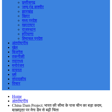
छत्तीसगढ़
जम्मू एंड कश्मीर
झारखंड
बिहार
मध्य प्रदेश
महाराष्ट्र
राजस्थान
हरियाणा
हिमाचल प्रदेश
अंतर्राष्ट्रीय
खेल
बिजनेस
तकनीकी
स्वास्थ्य
मनोरंजन
वायरल
धर्म
संपादकीय
विचार
Home
अंतर्राष्ट्रीय
China Dam Project: भारत की सीमा के पास चीन का बड़ा कदम,
ब्रह्मपुत्र पर मेगा डैम से बढ़ी चिंता