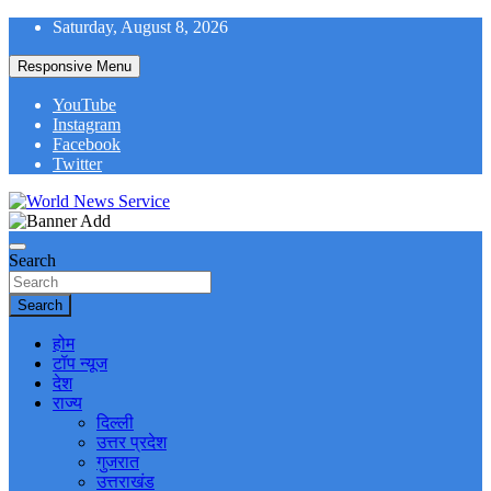
Skip
Saturday, August 8, 2026
to
content
Responsive Menu
YouTube
Instagram
Facebook
Twitter
World News at Your Fingers
World News Service
Search
Search
होम
टॉप न्यूज
देश
राज्य
दिल्ली
उत्तर प्रदेश
गुजरात
उत्तराखंड