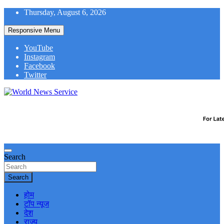
Skip
Thursday, August 6, 2026
to
content
Responsive Menu
YouTube
Instagram
Facebook
Twitter
World News at Your Fingers
World News Service
Search
Search
होम
टॉप न्यूज
देश
राज्य