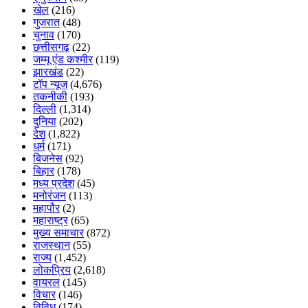
खेल
(216)
गुजरात
(48)
चुनाव
(170)
छत्तीसगढ़
(22)
जम्मू एंड कश्मीर
(119)
झारखंड
(22)
टॉप न्यूज
(4,676)
तकनीकी
(193)
दिल्ली
(1,314)
दुनिया
(202)
देश
(1,822)
धर्म
(171)
बिजनेस
(92)
बिहार
(178)
मध्य प्रदेश
(45)
मनोरंजन
(113)
महापौर
(2)
महाराष्ट्र
(65)
मुख्य समाचार
(872)
राजस्थान
(55)
राज्य
(1,452)
लोकप्रिय
(2,618)
वायरल
(145)
विचार
(146)
विविध
(174)