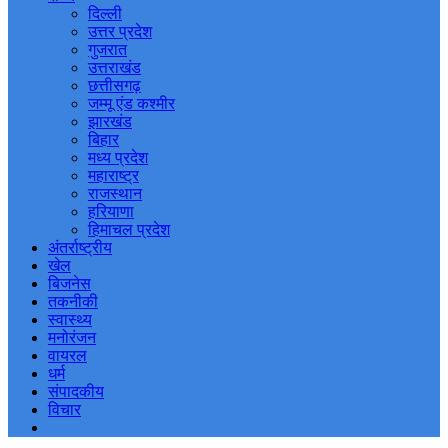
दिल्ली
उत्तर प्रदेश
गुजरात
उत्तराखंड
छत्तीसगढ़
जम्मू एंड कश्मीर
झारखंड
बिहार
मध्य प्रदेश
महाराष्ट्र
राजस्थान
हरियाणा
हिमाचल प्रदेश
अंतर्राष्ट्रीय
खेल
बिजनेस
तकनीकी
स्वास्थ्य
मनोरंजन
वायरल
धर्म
संपादकीय
विचार