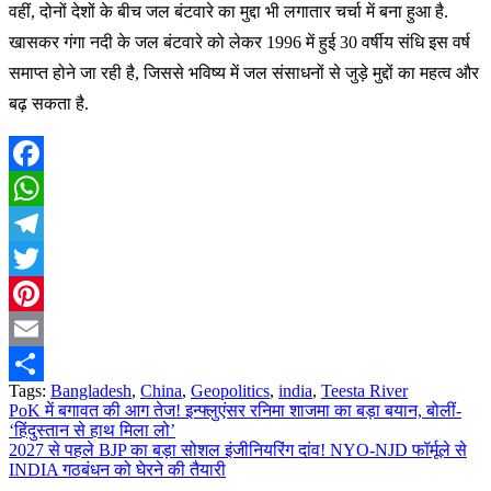
वहीं, दोनों देशों के बीच जल बंटवारे का मुद्दा भी लगातार चर्चा में बना हुआ है.
खासकर गंगा नदी के जल बंटवारे को लेकर 1996 में हुई 30 वर्षीय संधि इस वर्ष
समाप्त होने जा रही है, जिससे भविष्य में जल संसाधनों से जुड़े मुद्दों का महत्व और
बढ़ सकता है.
Facebook
WhatsApp
Telegram
Twitter
Pinterest
Email
Tags:
Bangladesh
,
China
,
Geopolitics
,
india
,
Teesta River
Share
PoK में बगावत की आग तेज! इन्फ्लुएंसर रनिमा शाजमा का बड़ा बयान, बोलीं-
Post
‘हिंदुस्तान से हाथ मिला लो’
navigation
2027 से पहले BJP का बड़ा सोशल इंजीनियरिंग दांव! NYO-NJD फॉर्मूले से
INDIA गठबंधन को घेरने की तैयारी