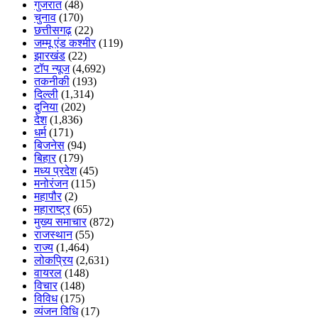
गुजरात
(48)
चुनाव
(170)
छत्तीसगढ़
(22)
जम्मू एंड कश्मीर
(119)
झारखंड
(22)
टॉप न्यूज
(4,692)
तकनीकी
(193)
दिल्ली
(1,314)
दुनिया
(202)
देश
(1,836)
धर्म
(171)
बिजनेस
(94)
बिहार
(179)
मध्य प्रदेश
(45)
मनोरंजन
(115)
महापौर
(2)
महाराष्ट्र
(65)
मुख्य समाचार
(872)
राजस्थान
(55)
राज्य
(1,464)
लोकप्रिय
(2,631)
वायरल
(148)
विचार
(148)
विविध
(175)
व्यंजन विधि
(17)