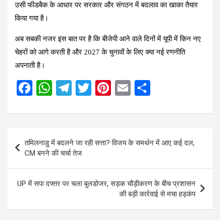
उसी फीडबैक के आधार पर सरकार और संगठन में बदलाव का खाका तैयार
किया गया है।
अब सबकी नजर इस बात पर है कि बीजेपी आने वाले दिनों में यूपी में किन नए
चेहरों को आगे करती है और 2027 के चुनावों के लिए क्या नई रणनीति
अपनाती है।
F
W
T
T
Pi
E
S
a
h
el
wi
nt
m
h
ce
at
e
tt
er
ail
ar
b
s
gr
er
es
e
Post
तमिलनाडु में बदलने जा रही सत्ता? विजय के समर्थन में आए कई दल,
o
A
a
t
navigation
CM बनने की चर्चा तेज
o
p
m
k
p
UP में सपा दफ्तर पर चला बुलडोजर, सड़क चौड़ीकरण के बीच प्रशासन
की बड़ी कार्रवाई से मचा हड़कंप