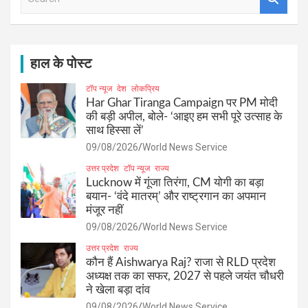
e
a
r
c
h
हाल के पोस्ट
टॉप न्यूज
देश
लोकप्रिय
Har Ghar Tiranga Campaign पर PM मोदी
की बड़ी अपील, बोले- ‘आइए हम सभी पूरे उत्साह के
साथ हिस्सा लें’
09/08/2026
World News Service
उत्तर प्रदेश
टॉप न्यूज
राज्य
Lucknow में गूंजा तिरंगा, CM योगी का बड़ा
बयान- ‘वंदे मातरम्’ और राष्ट्रगान का अपमान
मंजूर नहीं
09/08/2026
World News Service
उत्तर प्रदेश
राज्य
कौन हैं Aishwarya Raj? राजा से RLD प्रदेश
अध्यक्ष तक का सफर, 2027 से पहले जयंत चौधरी
ने खेला बड़ा दांव
09/08/2026
World News Service