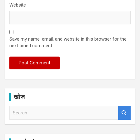
Website
Save my name, email, and website in this browser for the
next time I comment.
खोज
S
e
a
r
c