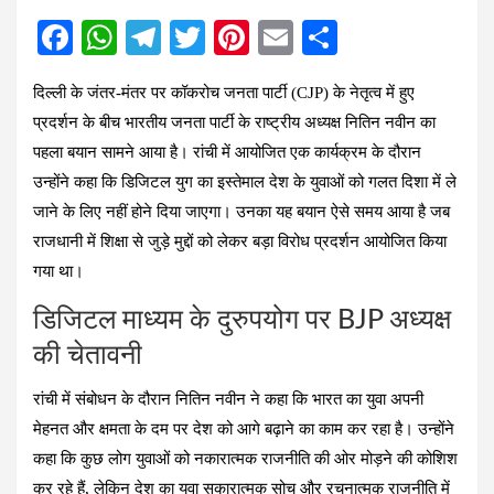
F
W
T
T
Pi
E
S
a
h
el
wi
nt
m
h
दिल्ली के जंतर-मंतर पर कॉकरोच जनता पार्टी (CJP) के नेतृत्व में हुए
ce
at
e
tt
er
ail
ar
प्रदर्शन के बीच भारतीय जनता पार्टी के राष्ट्रीय अध्यक्ष नितिन नवीन का
b
s
gr
er
es
e
पहला बयान सामने आया है। रांची में आयोजित एक कार्यक्रम के दौरान
o
A
a
t
उन्होंने कहा कि डिजिटल युग का इस्तेमाल देश के युवाओं को गलत दिशा में ले
o
p
m
जाने के लिए नहीं होने दिया जाएगा। उनका यह बयान ऐसे समय आया है जब
k
p
राजधानी में शिक्षा से जुड़े मुद्दों को लेकर बड़ा विरोध प्रदर्शन आयोजित किया
गया था।
डिजिटल माध्यम के दुरुपयोग पर BJP अध्यक्ष
की चेतावनी
रांची में संबोधन के दौरान नितिन नवीन ने कहा कि भारत का युवा अपनी
मेहनत और क्षमता के दम पर देश को आगे बढ़ाने का काम कर रहा है। उन्होंने
कहा कि कुछ लोग युवाओं को नकारात्मक राजनीति की ओर मोड़ने की कोशिश
कर रहे हैं, लेकिन देश का युवा सकारात्मक सोच और रचनात्मक राजनीति में