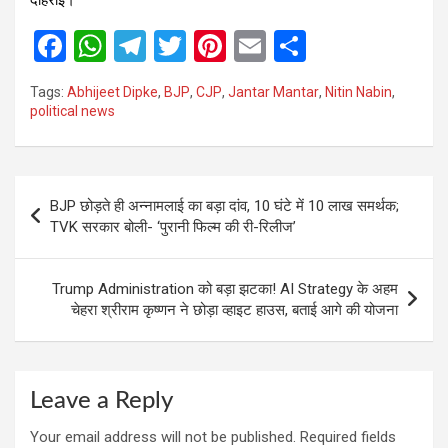
F
W
T
T
Pi
E
S
a
h
el
wi
nt
m
h
Tags:
Abhijeet Dipke
,
BJP
,
CJP
,
Jantar Mantar
,
Nitin Nabin
,
ce
at
e
tt
er
ail
ar
political news
b
s
gr
er
es
e
o
A
a
t
Post
o
p
m
BJP छोड़ते ही अन्नामलाई का बड़ा दांव, 10 घंटे में 10 लाख समर्थक;
navigation
TVK सरकार बोली- ‘पुरानी फिल्म की री-रिलीज’
k
p
Trump Administration को बड़ा झटका! AI Strategy के अहम
चेहरा श्रीराम कृष्णन ने छोड़ा व्हाइट हाउस, बताई आगे की योजना
Leave a Reply
Your email address will not be published.
Required fields