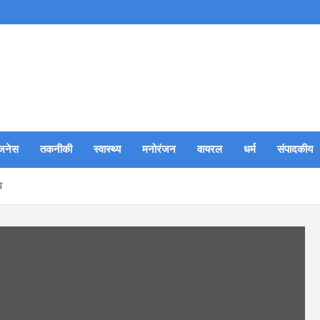
जनेस
तकनीकी
स्वास्थ्य
मनोरंजन
वायरल
धर्म
संपादकीय
व