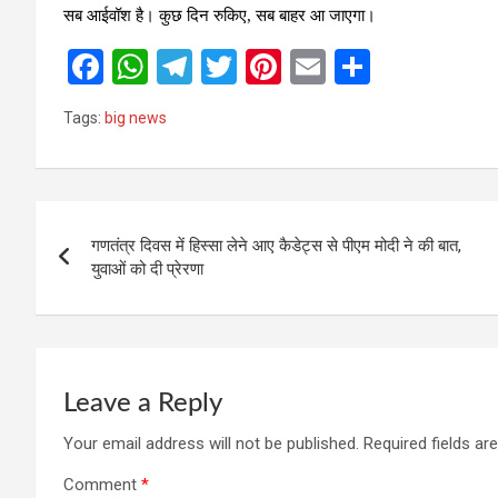
सब आईवॉश है। कुछ दिन रुकिए, सब बाहर आ जाएगा।
F
W
T
T
Pi
E
S
a
h
el
wi
nt
m
h
Tags:
big news
ce
at
e
tt
er
ail
ar
b
s
gr
er
es
e
o
A
a
t
Post
o
p
m
गणतंत्र दिवस में हिस्सा लेने आए कैडेट्स से पीएम मोदी ने की बात,
navigation
युवाओं को दी प्रेरणा
k
p
Leave a Reply
Your email address will not be published.
Required fields a
Comment
*