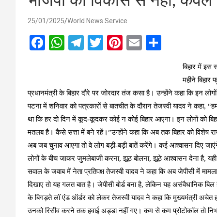
भाजपा को विकास से नहीं, केवल 
25/01/2025
World News Service
F
W
T
T
Pi
E
S
a
h
el
wi
nt
m
h
बिहार में इस 
ce
at
e
tt
er
ail
ar
महीने बिहार पह
b
s
gr
er
es
e
प्रधानमंत्री के बिहार दौरे पर जोरदार तंज कसा है। उन्होंने कहा कि इन लोगो
o
A
a
t
पटना में शनिवार को पत्रकारों से बातचीत के दौरान तेजस्वी यादव ने कहा, “हम 
o
p
m
था कि हर दो दिन में कूद-कूदकर कोई न कोई बिहार आएगा। इन लोगों को बिह
k
p
मतलब है। कैसे सत्ता में बने रहें।”उन्होंने कहा कि अब तक बिहार को विशेष राज्य
अब जब चुनाव आएगा तो वे लोग बड़ी-बड़ी बातें करेंगे। कई आश्वासन दिए जाएंग
लोगों के बीच जाकर जुमलेबाजी करना, झूठ बोलना, झूठे आश्वासन देना है, यह
सवाल के जवाब में नेता प्रतिपक्ष तेजस्वी यादव ने कहा कि अब जेपीसी में मा
दिखाए तो यह गलत बात है। जेपीसी बोर्ड बना है, लेकिन यह असंवैधानिक बिल
के बिगड़ते लॉ एंड ऑर्डर को लेकर तेजस्वी यादव ने कहा कि मुख्यमंत्री अचेत ह
उनको रिसीव करने तक हवाई अड्डा नहीं गए। कम से कम प्रोटोकॉल तो निभाना 