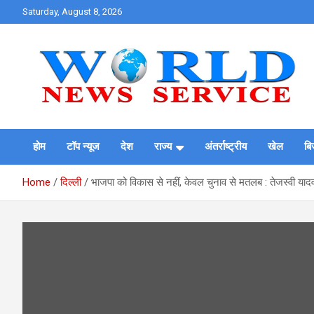
Skip
Saturday, August 8, 2026
to
content
World News at Your Fingers
World News Service
होम
टॉप न्यूज
देश
राज्य
अंतर्राष्ट्रीय
खेल
बि
Home
दिल्ली
भाजपा को विकास से नहीं, केवल चुनाव से मतलब : तेजस्वी याद