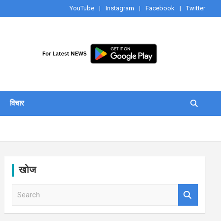
YouTube
Instagram
Facebook
Twitter
विचार
खोज
S
e
a
r