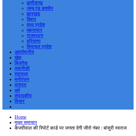
छत्तीसगढ़
जम्मू एंड कश्मीर
झारखंड
बिहार
मध्य प्रदेश
महाराष्ट्र
राजस्थान
हरियाणा
हिमाचल प्रदेश
अंतर्राष्ट्रीय
खेल
बिजनेस
तकनीकी
स्वास्थ्य
मनोरंजन
वायरल
धर्म
संपादकीय
विचार
Home
मुख्य समाचार
केजरीवाल की रिपोर्ट कार्ड पर जनता देगी जीरो नंबर : बांसुरी स्वराज