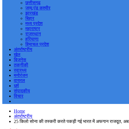
छत्तीसगढ़
जम्मू एंड कश्मीर
झारखंड
बिहार
मध्य प्रदेश
महाराष्ट्र
राजस्थान
हरियाणा
हिमाचल प्रदेश
अंतर्राष्ट्रीय
खेल
बिजनेस
तकनीकी
स्वास्थ्य
मनोरंजन
वायरल
धर्म
संपादकीय
विचार
Home
अंतर्राष्ट्रीय
25 किलो सोना की तस्करी करते पकड़ी गई भारत में अफगान राजदूत, अ