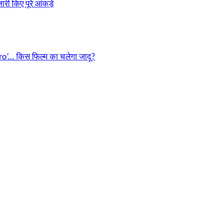
री किए पूरे आंकड़े
o’… किस फिल्म का चलेगा जादू?