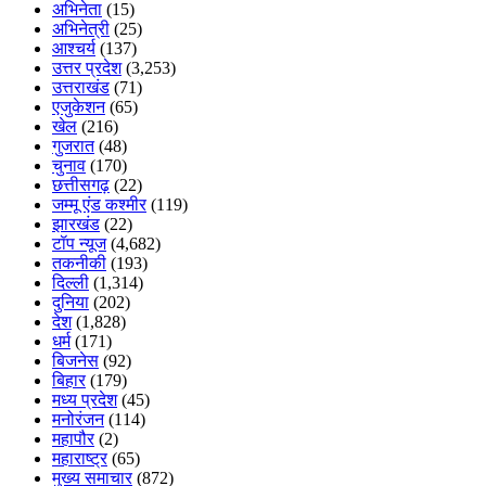
अभिनेता
(15)
अभिनेत्री
(25)
आश्चर्य
(137)
उत्तर प्रदेश
(3,253)
उत्तराखंड
(71)
एजुकेशन
(65)
खेल
(216)
गुजरात
(48)
चुनाव
(170)
छत्तीसगढ़
(22)
जम्मू एंड कश्मीर
(119)
झारखंड
(22)
टॉप न्यूज
(4,682)
तकनीकी
(193)
दिल्ली
(1,314)
दुनिया
(202)
देश
(1,828)
धर्म
(171)
बिजनेस
(92)
बिहार
(179)
मध्य प्रदेश
(45)
मनोरंजन
(114)
महापौर
(2)
महाराष्ट्र
(65)
मुख्य समाचार
(872)