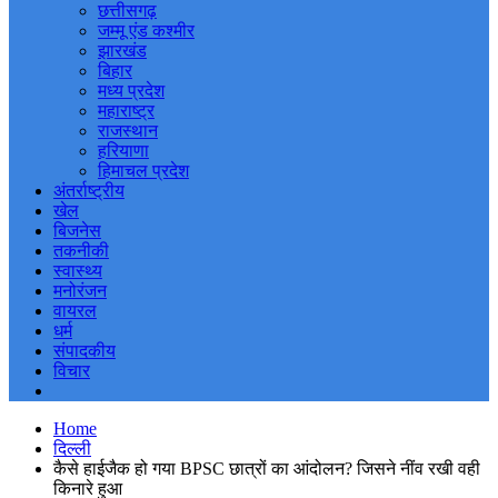
छत्तीसगढ़
जम्मू एंड कश्मीर
झारखंड
बिहार
मध्य प्रदेश
महाराष्ट्र
राजस्थान
हरियाणा
हिमाचल प्रदेश
अंतर्राष्ट्रीय
खेल
बिजनेस
तकनीकी
स्वास्थ्य
मनोरंजन
वायरल
धर्म
संपादकीय
विचार
Home
दिल्ली
कैसे हाईजैक हो गया BPSC छात्रों का आंदोलन? जिसने नींव रखी वही
किनारे हुआ